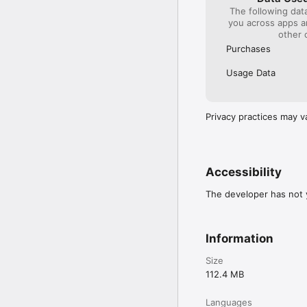
The following dat
you across apps 
other 
Purchases
Usage Data
Privacy practices may v
Accessibility
The developer has not y
Information
Size
112.4 MB
Languages