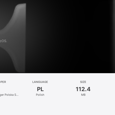
acOS.
OPER
LANGUAGE
SIZE
PL
112.4
nger Polska Sp.
Polish
MB
.