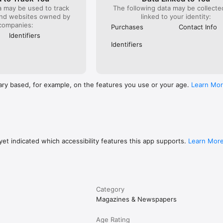
a may be used to track
The following data may be collect
and websites owned by
linked to your identity:
companies:
Purchases
Contact Info
Identifiers
Identifiers
ary based, for example, on the features you use or your age.
Learn Mo
et indicated which accessibility features this app supports.
Learn Mor
Category
Magazines & Newspapers
Age Rating