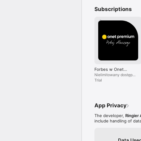
Subscriptions
Forbes w Onet
Premium
Nielimitowany dostęp
do treści i brak reklam.
Trial
App Privacy
The developer,
Ringier 
include handling of dat
Data Used