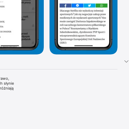
awo, 
 słynie 
óżniają 
tki 
i 
oszczą 
dzamy, 
wiatowe 