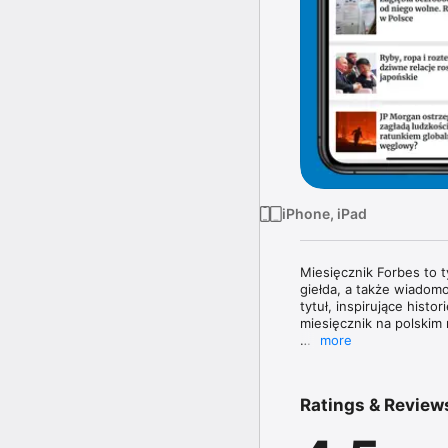
iPhone, iPad
Miesięcznik Forbes to 
giełda, a także wiadomo
tytuł, inspirujące histo
miesięcznik na polskim 
more
Magazyn Forbes zawiera 
topowych managerów. W 
poznasz najnowsze tren
Ratings & Review
największe nazwiska świ
W każdym wydaniu uważn
jak obowiązujące prze