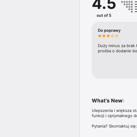
4.5
trendy i ich wpływ na ry
Doroczny Ranking 100 n
out of 5
trzyma rękę na pulsie n
plebiscycie Diamenty F
najbardziej dynamicznie
Do poprawy
Aplikacja Forbes Polska
ale także do wszystki
Duży minus za brak 
prośba o dodanie bo
Więcej szczegółów dotyc
znajdziesz na stronie: 
What’s New
Ulepszenia i większa s
funkcji i optymalnego d
Pytania? Skontaktuj się