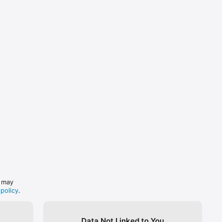
s may
 policy
.
Data Not Linked to You