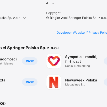
4+
Copyright
lska Sp. z.o.o.
© Ringier Axel Springer Polska Sp. z o.o.
Developer Website
Privacy Poli
xel Springer Polska Sp. z.o.o.
Sympatia - randki,
iadomości
View
flirt, czat
t i biznes
Social Networking
zta
Newsweek Polska
View
Magazines &
Newspapers
ike