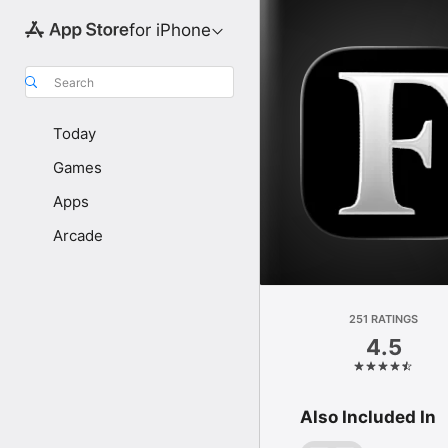
for iPhone
Search
Today
Games
Apps
Arcade
251 RATINGS
4.5
Also Included In