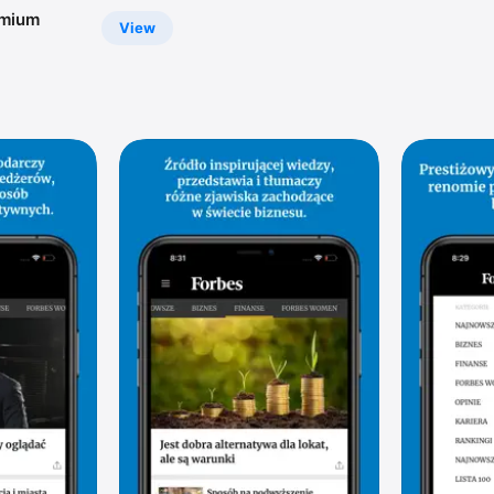
emium
View