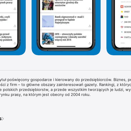
tytuł poświęcony gospodarce i kierowany do przedsiębiorców. Biznes, pr
ści z firm – to główne obszary zainteresowań gazety. Rankingi, z których
rie polskich przedsiębiorstw, a przede wszystkim tworzących je ludzi, wyr
rynku prasy, na którym jest obecny od 2004 roku.

wywiady z właścicielami największych polskich przedsiębiorstw i sylwe
każdym wydaniu znajdziesz pogłębione analizy zjawisk gospodarczych 
dy w obszarze biznesu i technologii. Na łamach magazynu regularnie g
s
ata biznesu, ekonomii i finansów.

ie przyglądamy się temu, co dzieje się w bankach i na giełdzie. Spraw
pisy prawne wpływają na prowadzenie biznesu w Polsce. Obserwujemy ś