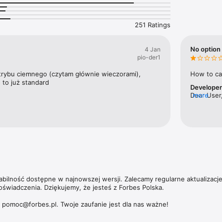
nek pracy w kraju.

ajbogatszych Polaków to jedna z flagowych publikacji magazynu. Ale Fo
251 Ratings
ie tylko jeśli chodzi o najbardziej majętnych przedsiębiorców. W coroczn
orbesa nagradzamy zarówno małe, jak i średnie oraz duże przedsiębiors
 zwiększające swoją wartość.

No option 
4 Jan
pio-der1
 umożliwia dostęp nie tylko do aktualnych i archiwalnych numerów miesi
ch wydań magazynu Forbes Women. 

trybu ciemnego (czytam głównie wieczorami), 
How to ca
 to już standard
Develope
zących subskrypcji, politykę prywatności oraz zasady użytkowania aplik
Dear User,
more
https://premium.onet.pl/regulamin
tabilność dostępne w najnowszej wersji. Zalecamy regularne aktualizacj
oświadczenia. Dziękujemy, że jesteś z Forbes Polska.

: pomoc@forbes.pl. Twoje zaufanie jest dla nas ważne!