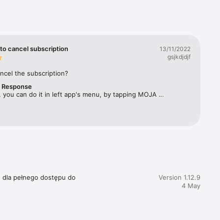
rbes 
ym 
twa 
to cancel subscription
13/11/2022
gsjkdjdjf
ęcznika, 
ncel the subscription?
r Response
acji 
 you can do it in left app's menu, by tapping MOJA 
SUBSKRYPCJA and selecting "Zarządzaj subskrypcją". 
e dla pełnego dostępu do 
Version 1.12.9
4 May