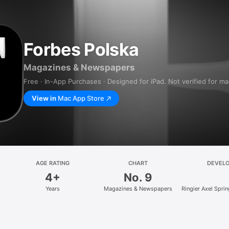
Forbes Polska
Magazines & Newspapers
Free · In-App Purchases · Designed for iPad. Not verified for m
View in
Mac App Store
AGE RATING
CHART
DEVEL
4+
No. 9
Years
Magazines & Newspapers
Ringier Axel Spri
z.o.o