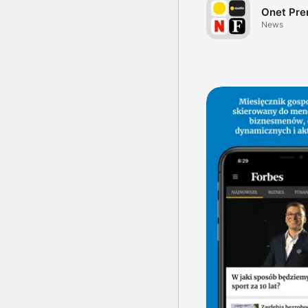
Onet Pr
News