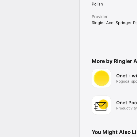
Polish
Provider
Ringier Axel Springer Po
More by Ringier A
Onet - w
Pogoda, spor
Onet Poc
Productivity
You Might Also L