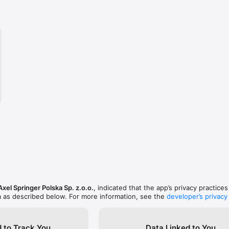
Axel Springer Polska Sp. z.o.o.
, indicated that the app’s privacy practice
a as described below. For more information, see the
developer’s privacy
 to Track You
Data Linked to You