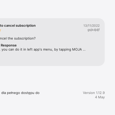
rbes 
ym 
twa 
to cancel subscription
13/11/2022
gsjkdjdjf
ęcznika, 
ncel the subscription?
r Response
acji 
 you can do it in left app's menu, by tapping MOJA 
SUBSKRYPCJA and selecting "Zarządzaj subskrypcją". 
e dla pełnego dostępu do 
Version 1.12.9
4 May