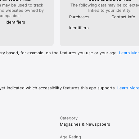
a may be used to track
The following data may be collect
and websites owned by
linked to your identity:
companies:
Purchases
Contact Info
Identifiers
Identifiers
ary based, for example, on the features you use or your age.
Learn Mo
et indicated which accessibility features this app supports.
Learn Mor
Category
Magazines & Newspapers
Age Rating