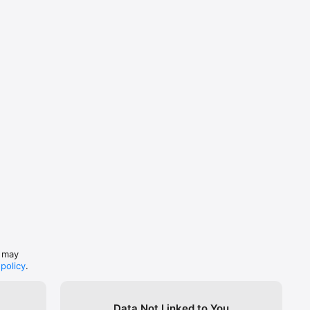
s may
 policy
.
Data Not Linked to You