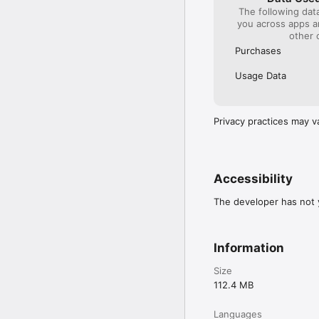
The following dat
you across apps 
other 
Purchases
Usage Data
Privacy practices may v
Accessibility
The developer has not y
Information
Size
112.4 MB
Languages