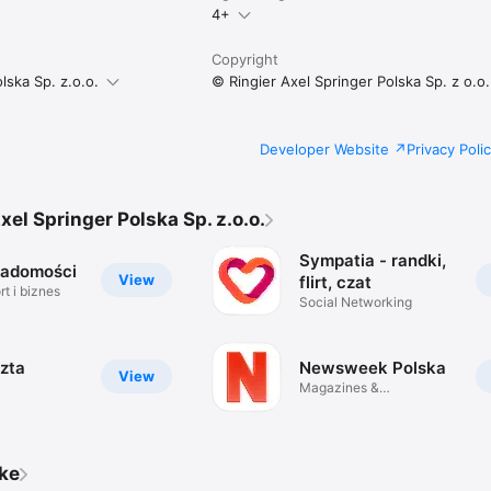
4+
Copyright
lska Sp. z.o.o.
© Ringier Axel Springer Polska Sp. z o.o.
Developer Website
Privacy Poli
xel Springer Polska Sp. z.o.o.
Sympatia - randki,
iadomości
View
flirt, czat
t i biznes
Social Networking
zta
Newsweek Polska
View
Magazines &
Newspapers
ike