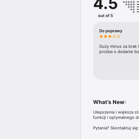
4.5
trendy i ich wpływ na ry
Doroczny Ranking 100 n
out of 5
trzyma rękę na pulsie n
plebiscycie Diamenty F
najbardziej dynamicznie
Do poprawy
Aplikacja Forbes Polska
ale także do wszystki
Duży minus za brak 
prośba o dodanie bo
Więcej szczegółów dotyc
znajdziesz na stronie: 
What’s New
Ulepszenia i większa s
funkcji i optymalnego d
Pytania? Skontaktuj się