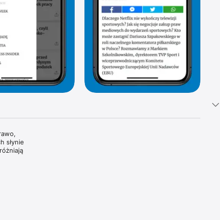
awo, 
 słynie 
óżniają 
tki 
i 
oszczą 
dzamy, 
wiatowe 