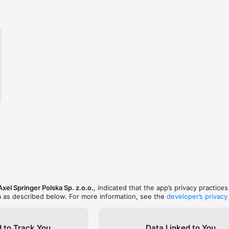
Axel Springer Polska Sp. z.o.o.
, indicated that the app’s privacy practice
a as described below. For more information, see the
developer’s privacy
 to Track You
Data Linked to You