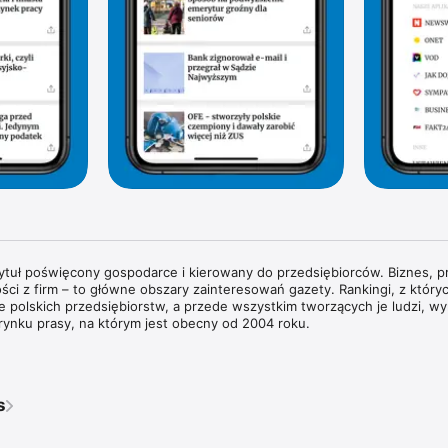
tytuł poświęcony gospodarce i kierowany do przedsiębiorców. Biznes, pr
ści z firm – to główne obszary zainteresowań gazety. Rankingi, z których
rie polskich przedsiębiorstw, a przede wszystkim tworzących je ludzi, wyr
rynku prasy, na którym jest obecny od 2004 roku.

wywiady z właścicielami największych polskich przedsiębiorstw i sylwe
każdym wydaniu znajdziesz pogłębione analizy zjawisk gospodarczych 
dy w obszarze biznesu i technologii. Na łamach magazynu regularnie g
s
ata biznesu, ekonomii i finansów.

ie przyglądamy się temu, co dzieje się w bankach i na giełdzie. Spraw
pisy prawne wpływają na prowadzenie biznesu w Polsce. Obserwujemy ś