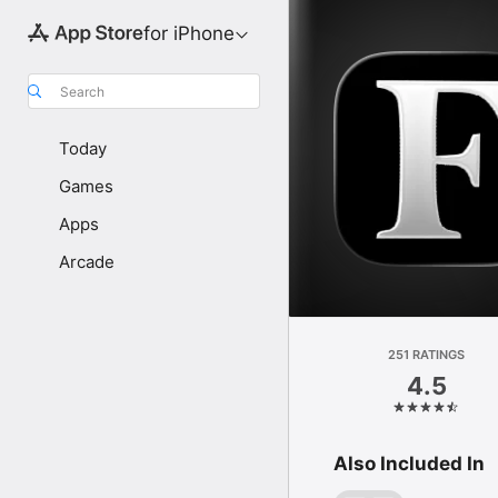
for iPhone
Search
Today
Games
Apps
Arcade
251 RATINGS
4.5
Also Included In