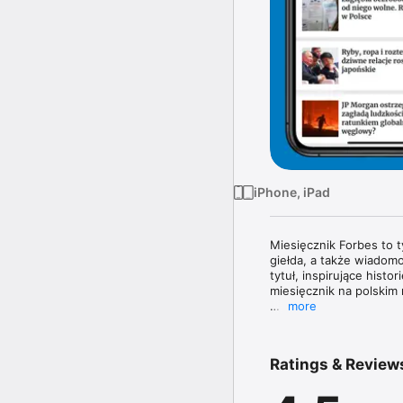
iPhone, iPad
Miesięcznik Forbes to 
giełda, a także wiadomo
tytuł, inspirujące histo
miesięcznik na polskim 
more
Magazyn Forbes zawiera 
topowych managerów. W 
poznasz najnowsze tren
Ratings & Review
największe nazwiska świ
W każdym wydaniu uważn
jak obowiązujące prze