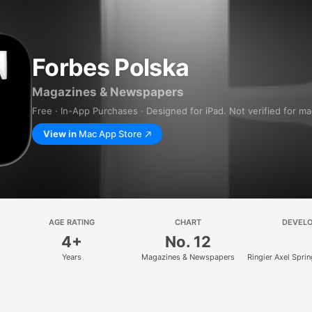
Forbes Polska
Magazines & Newspapers
Free · In-App Purchases · Designed for iPad. Not verified for m
View in
Mac App Store
AGE RATING
CHART
DEVEL
4+
No. 12
Years
Magazines & Newspapers
Ringier Axel Spri
z.o.o