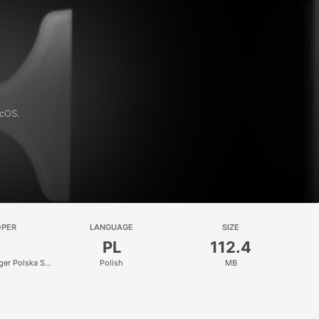
acOS.
OPER
LANGUAGE
SIZE
PL
112.4
nger Polska Sp.
Polish
MB
.