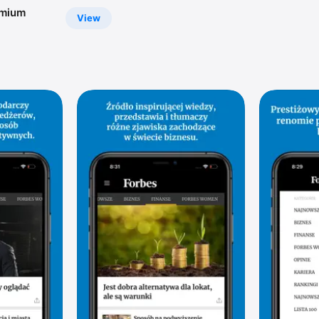
emium
View