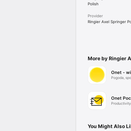
Polish
Provider
Ringier Axel Springer Po
More by Ringier A
Onet - w
Pogoda, spor
Onet Poc
Productivity
You Might Also L