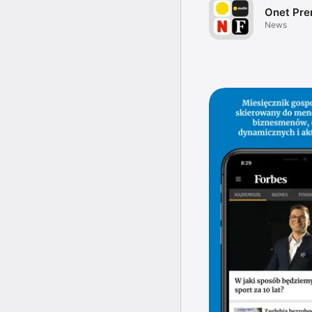
Onet Pr
News