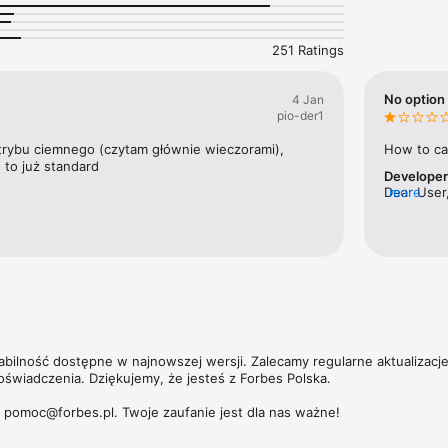
nek pracy w kraju.

ajbogatszych Polaków to jedna z flagowych publikacji magazynu. Ale Fo
251 Ratings
ie tylko jeśli chodzi o najbardziej majętnych przedsiębiorców. W coroczn
orbesa nagradzamy zarówno małe, jak i średnie oraz duże przedsiębiors
 zwiększające swoją wartość.

No option 
4 Jan
pio-der1
 umożliwia dostęp nie tylko do aktualnych i archiwalnych numerów miesi
ch wydań magazynu Forbes Women. 

trybu ciemnego (czytam głównie wieczorami), 
How to ca
 to już standard
Develope
zących subskrypcji, politykę prywatności oraz zasady użytkowania aplik
Dear User,
more
https://premium.onet.pl/regulamin
tabilność dostępne w najnowszej wersji. Zalecamy regularne aktualizacj
oświadczenia. Dziękujemy, że jesteś z Forbes Polska.

: pomoc@forbes.pl. Twoje zaufanie jest dla nas ważne!