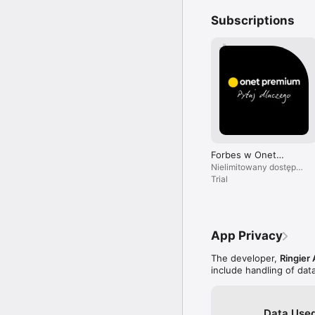
Subscriptions
Forbes w Onet
Premium
Nielimitowany dostęp
do treści i brak reklam.
Trial
App Privacy
The developer,
Ringier 
include handling of dat
Data Used