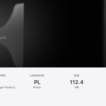
acOS.
OPER
LANGUAGE
SIZE
PL
112.4
nger Polska Sp.
Polish
MB
.