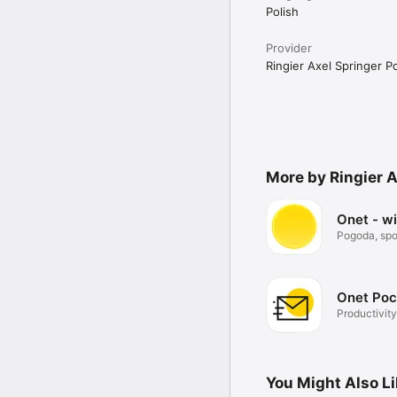
Polish
Provider
Ringier Axel Springer Po
More by Ringier A
Onet - w
Pogoda, spor
Onet Poc
Productivity
You Might Also L