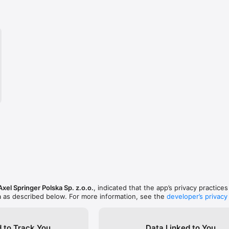
Axel Springer Polska Sp. z.o.o.
, indicated that the app’s privacy practice
a as described below. For more information, see the
developer’s privacy
 to Track You
Data Linked to You