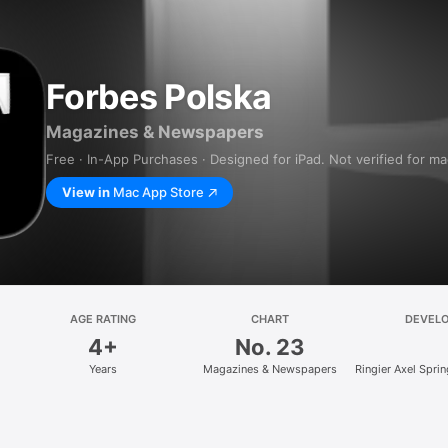
Forbes Polska
Magazines & Newspapers
Free · In-App Purchases · Designed for iPad. Not verified for m
View in
Mac App Store
AGE RATING
CHART
DEVEL
4+
No. 23
Years
Magazines & Newspapers
Ringier Axel Spri
z.o.o