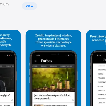
emium
View