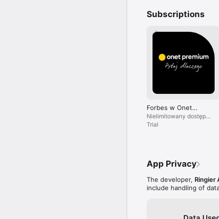
Subscriptions
Forbes w Onet
Premium
Nielimitowany dostęp
do treści i brak reklam.
Trial
App Privacy
The developer,
Ringier 
include handling of dat
Data Used