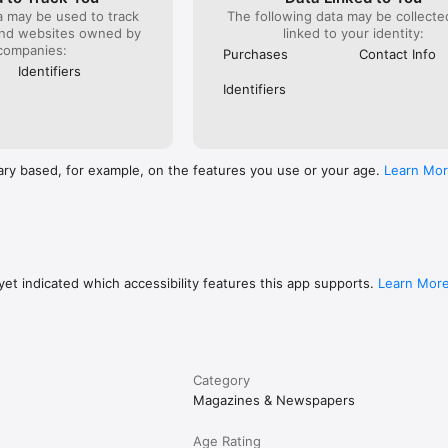
a may be used to track
The following data may be collect
and websites owned by
linked to your identity:
companies:
Purchases
Contact Info
Identifiers
Identifiers
ary based, for example, on the features you use or your age.
Learn Mo
et indicated which accessibility features this app supports.
Learn Mor
Category
Magazines & Newspapers
Age Rating