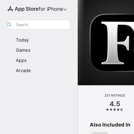
for iPhone
Search
Today
Games
Apps
Arcade
251 RATINGS
4.5
Also Included In