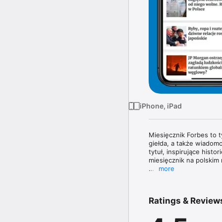
iPhone, iPad
Miesięcznik Forbes to 
giełda, a także wiadomo
tytuł, inspirujące histo
miesięcznik na polskim 
more
Magazyn Forbes zawiera 
topowych managerów. W 
poznasz najnowsze tren
Ratings & Review
największe nazwiska świ
W każdym wydaniu uważn
jak obowiązujące prze