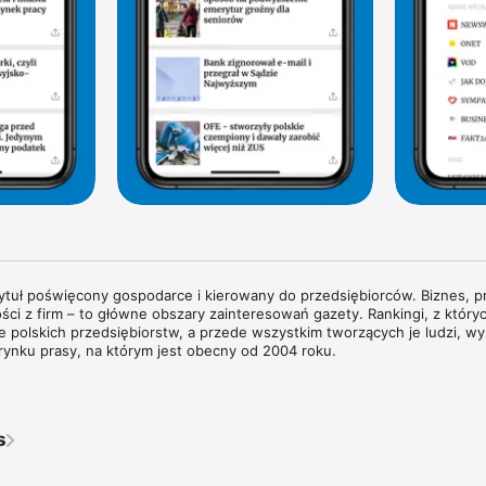
tytuł poświęcony gospodarce i kierowany do przedsiębiorców. Biznes, pr
ści z firm – to główne obszary zainteresowań gazety. Rankingi, z których
rie polskich przedsiębiorstw, a przede wszystkim tworzących je ludzi, wyr
rynku prasy, na którym jest obecny od 2004 roku.

wywiady z właścicielami największych polskich przedsiębiorstw i sylwe
każdym wydaniu znajdziesz pogłębione analizy zjawisk gospodarczych 
dy w obszarze biznesu i technologii. Na łamach magazynu regularnie g
s
ata biznesu, ekonomii i finansów.

ie przyglądamy się temu, co dzieje się w bankach i na giełdzie. Spraw
pisy prawne wpływają na prowadzenie biznesu w Polsce. Obserwujemy ś