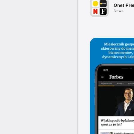
Onet Pr
News