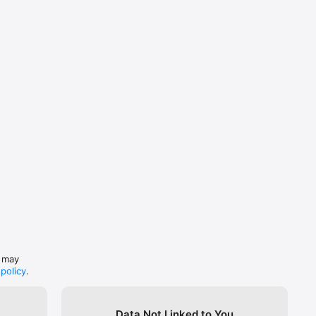
s may
 policy
.
Data Not Linked to You