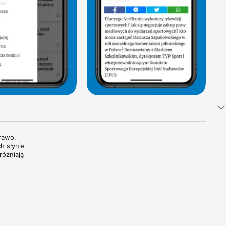
awo, 
 słynie 
óżniają 
tki 
i 
oszczą 
dzamy, 
wiatowe 