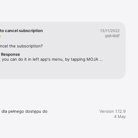
rbes 
ym 
twa 
to cancel subscription
13/11/2022
gsjkdjdjf
ęcznika, 
ncel the subscription?
r Response
acji 
 you can do it in left app's menu, by tapping MOJA 
SUBSKRYPCJA and selecting "Zarządzaj subskrypcją". 
e dla pełnego dostępu do 
Version 1.12.9
4 May