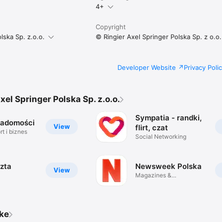
4+
Copyright
lska Sp. z.o.o.
© Ringier Axel Springer Polska Sp. z o.o.
Developer Website
Privacy Poli
xel Springer Polska Sp. z.o.o.
Sympatia - randki,
iadomości
View
flirt, czat
t i biznes
Social Networking
zta
Newsweek Polska
View
Magazines &
Newspapers
ike