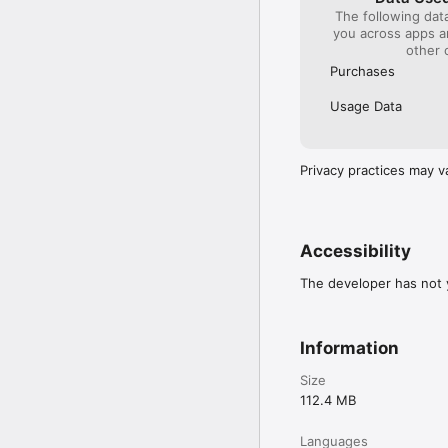
The following dat
you across apps 
other 
Purchases
Usage Data
Privacy practices may v
Accessibility
The developer has not y
Information
Size
112.4 MB
Languages