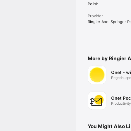
Polish
Provider
Ringier Axel Springer Po
More by Ringier A
Onet - w
Pogoda, spor
Onet Poc
Productivity
You Might Also L