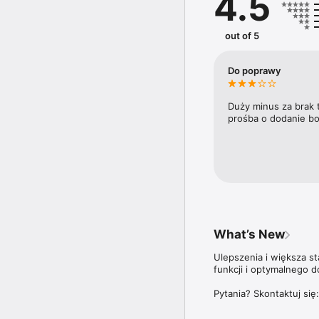
4.5
trendy i ich wpływ na ry
Doroczny Ranking 100 n
out of 5
trzyma rękę na pulsie n
plebiscycie Diamenty F
najbardziej dynamicznie
Do poprawy
Aplikacja Forbes Polska
ale także do wszystki
Duży minus za brak 
prośba o dodanie bo
Więcej szczegółów dotyc
znajdziesz na stronie: 
What’s New
Ulepszenia i większa s
funkcji i optymalnego d
Pytania? Skontaktuj się