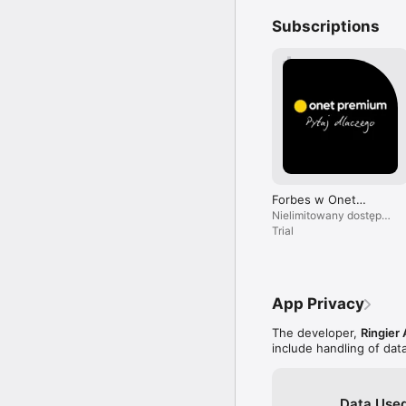
Subscriptions
Forbes w Onet
Premium
Nielimitowany dostęp
do treści i brak reklam.
Trial
App Privacy
The developer,
Ringier 
include handling of dat
Data Used