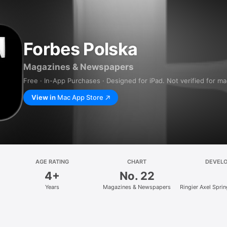
Forbes Polska
Magazines & Newspapers
Free · In-App Purchases · Designed for iPad. Not verified for m
View in
Mac App Store
AGE RATING
CHART
DEVEL
4+
No. 22
Years
Magazines & Newspapers
Ringier Axel Spri
z.o.o