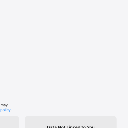
s may
 policy
.
Data Not Linked to You