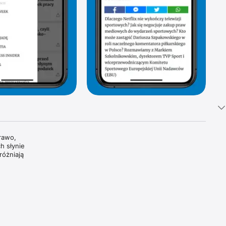
awo, 
 słynie 
óżniają 
tki 
i 
oszczą 
dzamy, 
wiatowe 