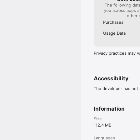
The following dat
you across apps 
other 
Purchases
Usage Data
Privacy practices may v
Accessibility
The developer has not y
Information
Size
112.4 MB
Languages