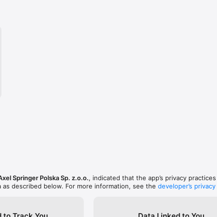
Axel Springer Polska Sp. z.o.o.
, indicated that the app’s privacy practice
a as described below. For more information, see the
developer’s privacy
 to Track You
Data Linked to You