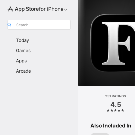
for iPhone
Search
Today
Games
Apps
Arcade
251 RATINGS
4.5
Also Included In