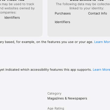
a may be used to track
The following data may be collect
and websites owned by
linked to your identity:
companies:
Purchases
Contact Info
Identifiers
Identifiers
ary based, for example, on the features you use or your age.
Learn Mo
et indicated which accessibility features this app supports.
Learn Mor
Category
Magazines & Newspapers
Age Rating