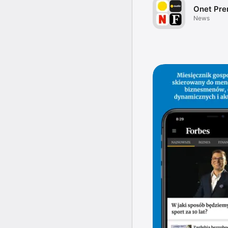
Onet Pr
News