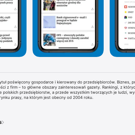
tytuł poświęcony gospodarce i kierowany do przedsiębiorców. Biznes, pr
ści z firm – to główne obszary zainteresowań gazety. Rankingi, z których
rie polskich przedsiębiorstw, a przede wszystkim tworzących je ludzi, wyr
rynku prasy, na którym jest obecny od 2004 roku.

wywiady z właścicielami największych polskich przedsiębiorstw i sylwe
każdym wydaniu znajdziesz pogłębione analizy zjawisk gospodarczych 
dy w obszarze biznesu i technologii. Na łamach magazynu regularnie g
s
ata biznesu, ekonomii i finansów.

ie przyglądamy się temu, co dzieje się w bankach i na giełdzie. Spraw
pisy prawne wpływają na prowadzenie biznesu w Polsce. Obserwujemy ś