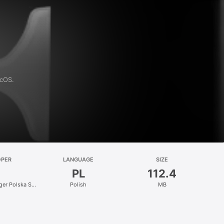
acOS.
OPER
LANGUAGE
SIZE
PL
112.4
nger Polska Sp.
Polish
MB
.