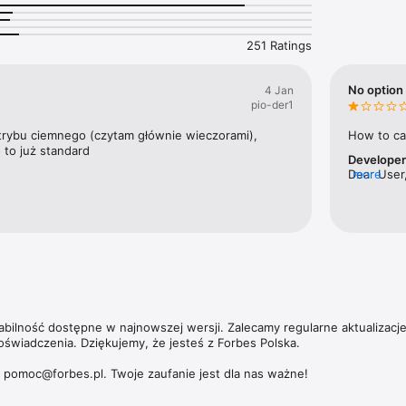
nek pracy w kraju.

ajbogatszych Polaków to jedna z flagowych publikacji magazynu. Ale Fo
251 Ratings
ie tylko jeśli chodzi o najbardziej majętnych przedsiębiorców. W coroczn
orbesa nagradzamy zarówno małe, jak i średnie oraz duże przedsiębiors
 zwiększające swoją wartość.

No option 
4 Jan
pio-der1
 umożliwia dostęp nie tylko do aktualnych i archiwalnych numerów miesi
ch wydań magazynu Forbes Women. 

trybu ciemnego (czytam głównie wieczorami), 
How to ca
 to już standard
Develope
zących subskrypcji, politykę prywatności oraz zasady użytkowania aplik
Dear User,
more
https://premium.onet.pl/regulamin
tabilność dostępne w najnowszej wersji. Zalecamy regularne aktualizacj
oświadczenia. Dziękujemy, że jesteś z Forbes Polska.

: pomoc@forbes.pl. Twoje zaufanie jest dla nas ważne!