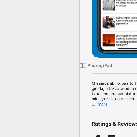
iPhone, iPad
Miesięcznik Forbes to 
giełda, a także wiadomo
tytuł, inspirujące histo
miesięcznik na polskim 
more
Magazyn Forbes zawiera 
topowych managerów. W 
poznasz najnowsze tren
Ratings & Review
największe nazwiska świ
W każdym wydaniu uważn
jak obowiązujące prze