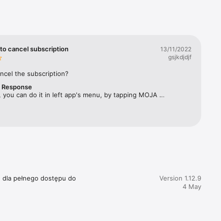
rbes 
ym 
twa 
to cancel subscription
13/11/2022
gsjkdjdjf
ęcznika, 
ncel the subscription?
r Response
acji 
 you can do it in left app's menu, by tapping MOJA 
SUBSKRYPCJA and selecting "Zarządzaj subskrypcją". 
e dla pełnego dostępu do 
Version 1.12.9
4 May