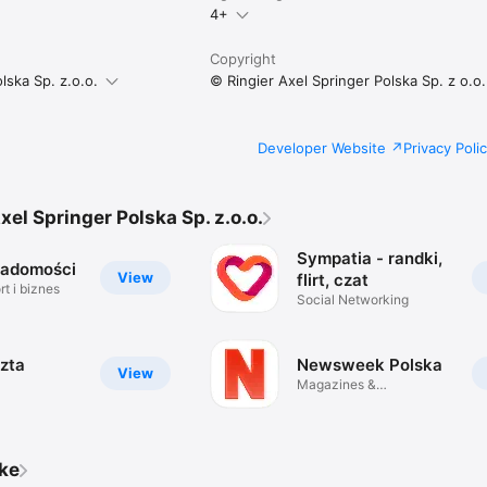
4+
Copyright
lska Sp. z.o.o.
© Ringier Axel Springer Polska Sp. z o.o.
Developer Website
Privacy Poli
xel Springer Polska Sp. z.o.o.
Sympatia - randki,
iadomości
View
flirt, czat
t i biznes
Social Networking
zta
Newsweek Polska
View
Magazines &
Newspapers
ike