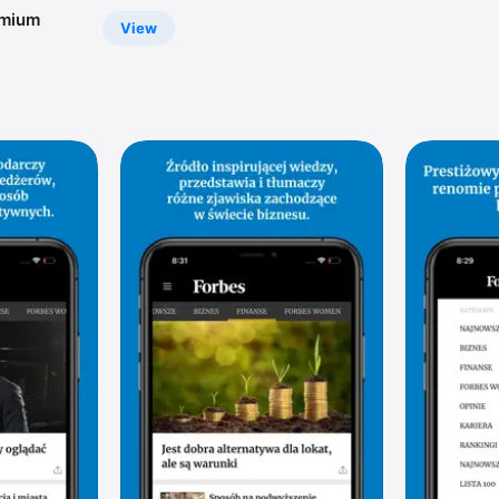
emium
View