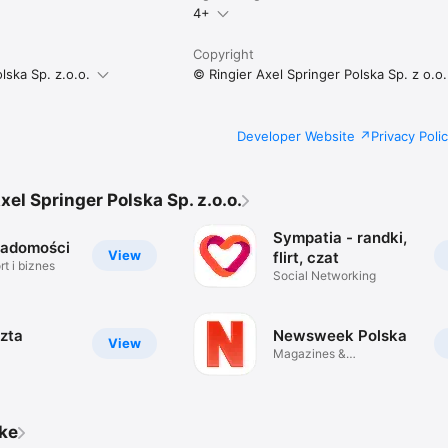
4+
Copyright
lska Sp. z.o.o.
© Ringier Axel Springer Polska Sp. z o.o.
Developer Website
Privacy Poli
xel Springer Polska Sp. z.o.o.
Sympatia - randki,
iadomości
View
flirt, czat
t i biznes
Social Networking
zta
Newsweek Polska
View
Magazines &
Newspapers
ike