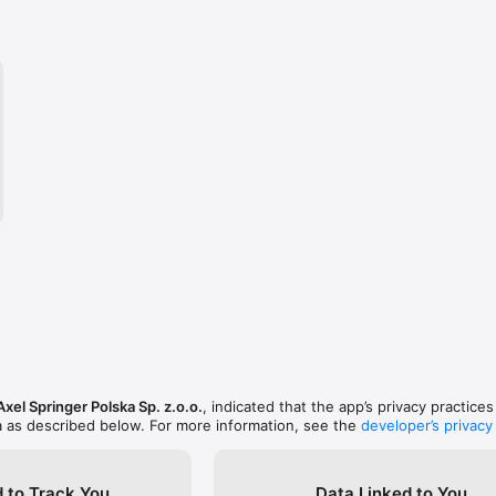
Axel Springer Polska Sp. z.o.o.
, indicated that the app’s privacy practice
a as described below. For more information, see the
developer’s privacy
 to Track You
Data Linked to You