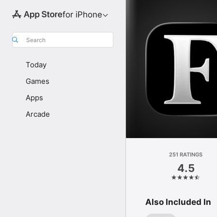
for iPhone
Search
Today
Games
Apps
Arcade
251 RATINGS
4.5
Also Included In