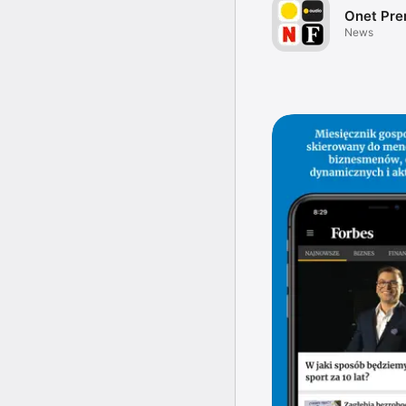
Onet Pr
News