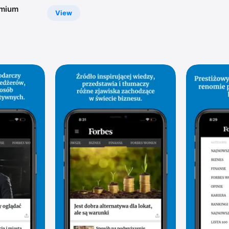
emium
View