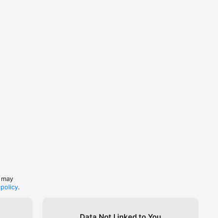
s may
 policy
.
Data Not Linked to You