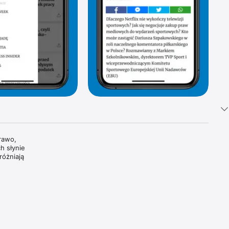
awo, 
 słynie 
óżniają 
tki 
i 
oszczą 
dzamy, 
wiatowe 