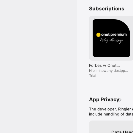
Subscriptions
Forbes w Onet
Premium
Nielimitowany dostęp
do treści i brak reklam.
Trial
App Privacy
The developer,
Ringier 
include handling of dat
Data Used