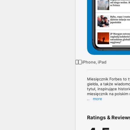
iPhone, iPad
Miesięcznik Forbes to 
giełda, a także wiadomo
tytuł, inspirujące histo
miesięcznik na polskim 
more
Magazyn Forbes zawiera 
topowych managerów. W 
poznasz najnowsze tren
Ratings & Review
największe nazwiska świ
W każdym wydaniu uważn
jak obowiązujące prze