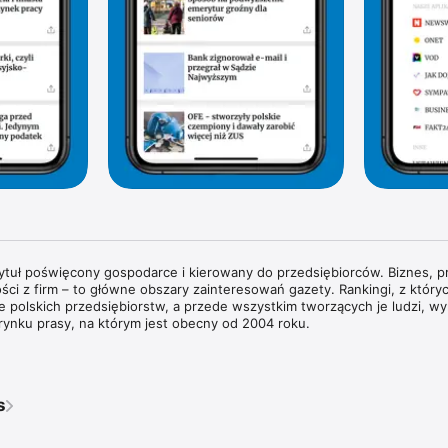
tytuł poświęcony gospodarce i kierowany do przedsiębiorców. Biznes, pr
ści z firm – to główne obszary zainteresowań gazety. Rankingi, z których
rie polskich przedsiębiorstw, a przede wszystkim tworzących je ludzi, wyr
rynku prasy, na którym jest obecny od 2004 roku.

wywiady z właścicielami największych polskich przedsiębiorstw i sylwe
każdym wydaniu znajdziesz pogłębione analizy zjawisk gospodarczych 
dy w obszarze biznesu i technologii. Na łamach magazynu regularnie g
s
ata biznesu, ekonomii i finansów.

ie przyglądamy się temu, co dzieje się w bankach i na giełdzie. Spraw
pisy prawne wpływają na prowadzenie biznesu w Polsce. Obserwujemy ś