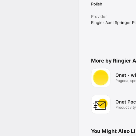
Polish
Provider
Ringier Axel Springer Po
More by Ringier A
Onet - w
Pogoda, spor
Onet Poc
Productivity
You Might Also L