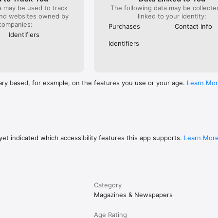
a may be used to track
The following data may be collect
and websites owned by
linked to your identity:
companies:
Purchases
Contact Info
Identifiers
Identifiers
ary based, for example, on the features you use or your age.
Learn Mo
et indicated which accessibility features this app supports.
Learn Mor
Category
Magazines & Newspapers
Age Rating