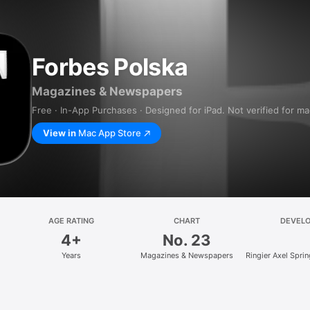
Forbes Polska
Magazines & Newspapers
Free · In-App Purchases · Designed for iPad. Not verified for m
View in
Mac App Store
AGE RATING
CHART
DEVEL
4+
No. 23
Years
Magazines & Newspapers
Ringier Axel Spri
z.o.o