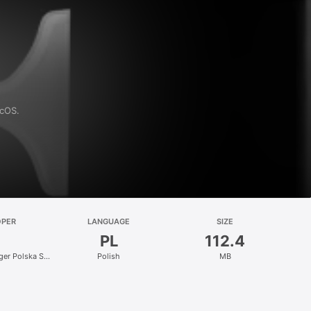
acOS.
OPER
LANGUAGE
SIZE
PL
112.4
nger Polska Sp.
Polish
MB
.