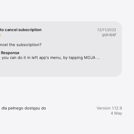
rbes 
ym 
twa 
to cancel subscription
13/11/2022
gsjkdjdjf
ęcznika, 
ncel the subscription?
r Response
acji 
 you can do it in left app's menu, by tapping MOJA 
SUBSKRYPCJA and selecting "Zarządzaj subskrypcją". 
e dla pełnego dostępu do 
Version 1.12.9
4 May