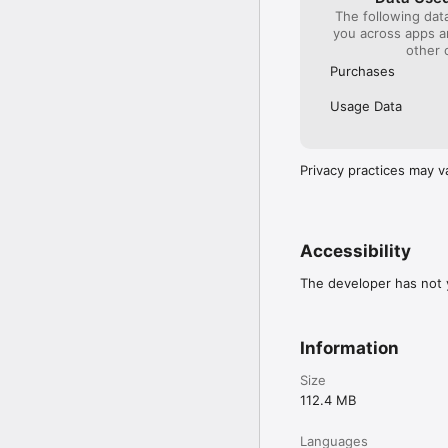
The following dat
you across apps 
other 
Purchases
Usage Data
Privacy practices may v
Accessibility
The developer has not y
Information
Size
112.4 MB
Languages