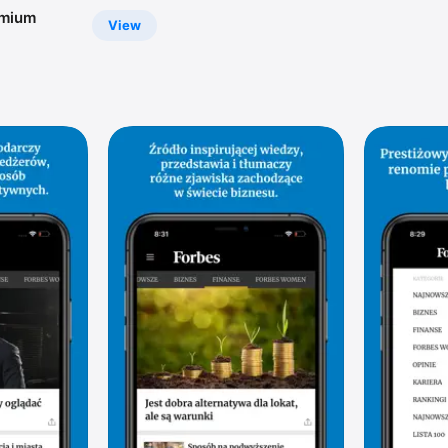
emium
View