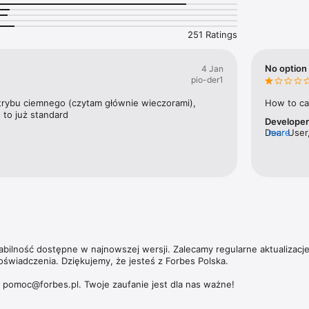
nek pracy w kraju.

ajbogatszych Polaków to jedna z flagowych publikacji magazynu. Ale Fo
251 Ratings
ie tylko jeśli chodzi o najbardziej majętnych przedsiębiorców. W coroczn
orbesa nagradzamy zarówno małe, jak i średnie oraz duże przedsiębiors
 zwiększające swoją wartość.

No option 
4 Jan
pio-der1
 umożliwia dostęp nie tylko do aktualnych i archiwalnych numerów miesi
ch wydań magazynu Forbes Women. 

trybu ciemnego (czytam głównie wieczorami), 
How to ca
 to już standard
Develope
zących subskrypcji, politykę prywatności oraz zasady użytkowania aplik
Dear User,
more
https://premium.onet.pl/regulamin
tabilność dostępne w najnowszej wersji. Zalecamy regularne aktualizacj
oświadczenia. Dziękujemy, że jesteś z Forbes Polska.

: pomoc@forbes.pl. Twoje zaufanie jest dla nas ważne!