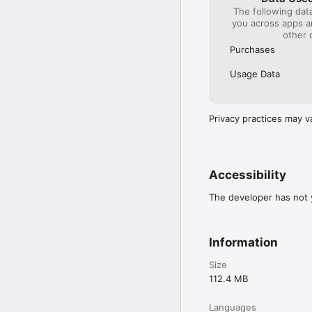
The following dat
you across apps 
other 
Purchases
Usage Data
Privacy practices may v
Accessibility
The developer has not y
Information
Size
112.4 MB
Languages