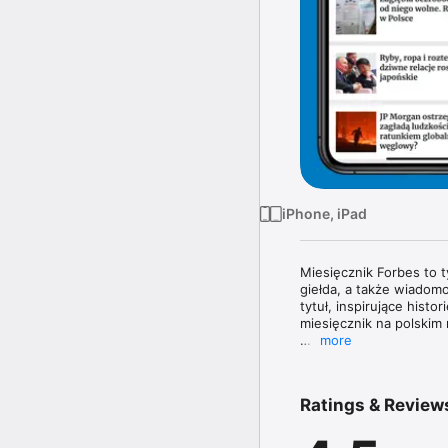
iPhone, iPad
Miesięcznik Forbes to 
giełda, a także wiadomo
tytuł, inspirujące histo
miesięcznik na polskim 
more
Magazyn Forbes zawiera 
topowych managerów. W 
poznasz najnowsze tren
Ratings & Review
największe nazwiska świ
W każdym wydaniu uważn
jak obowiązujące prze