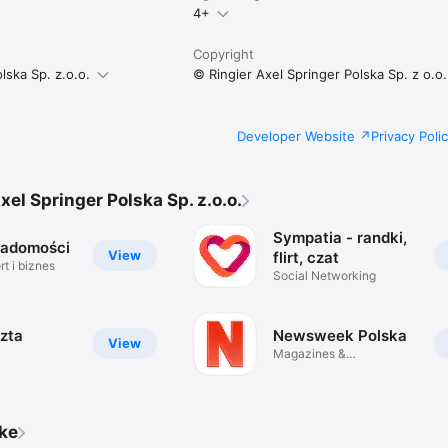
4+
Copyright
lska Sp. z.o.o.
© Ringier Axel Springer Polska Sp. z o.o.
Developer Website
Privacy Poli
xel Springer Polska Sp. z.o.o.
Sympatia - randki,
iadomości
View
flirt, czat
t i biznes
Social Networking
zta
Newsweek Polska
View
Magazines &
Newspapers
ike