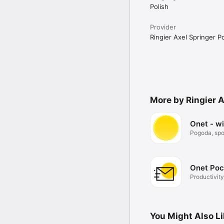
Polish
Provider
Ringier Axel Springer Po
More by Ringier A
Onet - w
Pogoda, spor
Onet Poc
Productivity
You Might Also L