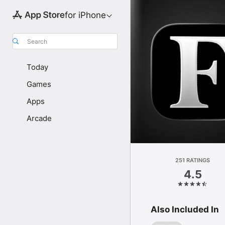
for iPhone
Search
Today
Games
Apps
Arcade
251 RATINGS
4.5
Also Included In