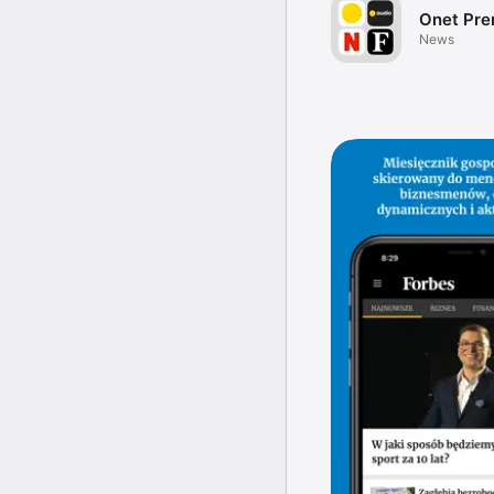
Onet Pr
News