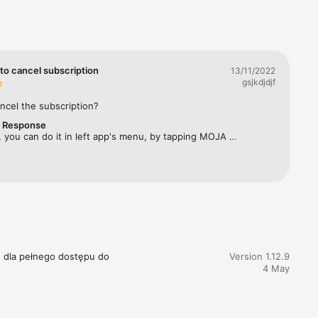
rbes 
ym 
twa 
to cancel subscription
13/11/2022
gsjkdjdjf
ęcznika, 
ncel the subscription?
r Response
acji 
 you can do it in left app's menu, by tapping MOJA 
SUBSKRYPCJA and selecting "Zarządzaj subskrypcją". 
e dla pełnego dostępu do 
Version 1.12.9
4 May