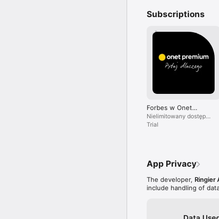
Subscriptions
Forbes w Onet
Premium
Nielimitowany dostęp
do treści i brak reklam.
Trial
App Privacy
The developer,
Ringier 
include handling of dat
Data Used