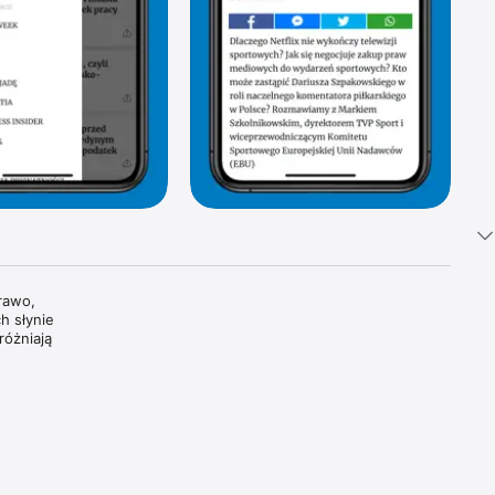
awo, 
 słynie 
óżniają 
tki 
i 
oszczą 
dzamy, 
wiatowe 