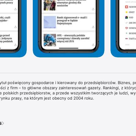
tytuł poświęcony gospodarce i kierowany do przedsiębiorców. Biznes, pr
ści z firm – to główne obszary zainteresowań gazety. Rankingi, z których
rie polskich przedsiębiorstw, a przede wszystkim tworzących je ludzi, wyr
rynku prasy, na którym jest obecny od 2004 roku.

wywiady z właścicielami największych polskich przedsiębiorstw i sylwe
każdym wydaniu znajdziesz pogłębione analizy zjawisk gospodarczych 
dy w obszarze biznesu i technologii. Na łamach magazynu regularnie g
s
ata biznesu, ekonomii i finansów.

ie przyglądamy się temu, co dzieje się w bankach i na giełdzie. Spraw
pisy prawne wpływają na prowadzenie biznesu w Polsce. Obserwujemy ś