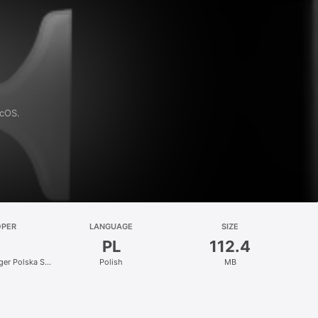
acOS.
OPER
LANGUAGE
SIZE
PL
112.4
nger Polska Sp.
Polish
MB
.