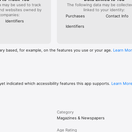
a may be used to track
The following data may be collect
and websites owned by
linked to your identity:
companies:
Purchases
Contact Info
Identifiers
Identifiers
ary based, for example, on the features you use or your age.
Learn Mo
et indicated which accessibility features this app supports.
Learn Mor
Category
Magazines & Newspapers
Age Rating