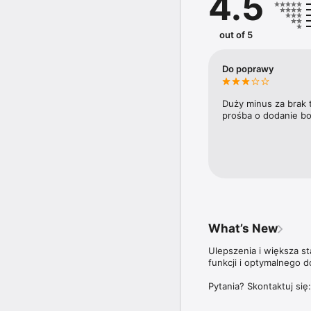
4.5
trendy i ich wpływ na ry
Doroczny Ranking 100 n
out of 5
trzyma rękę na pulsie n
plebiscycie Diamenty F
najbardziej dynamicznie
Do poprawy
Aplikacja Forbes Polska
ale także do wszystki
Duży minus za brak 
prośba o dodanie bo
Więcej szczegółów dotyc
znajdziesz na stronie: 
What’s New
Ulepszenia i większa s
funkcji i optymalnego d
Pytania? Skontaktuj się