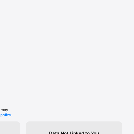
s may
 policy
.
Data Not Linked to You