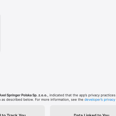
Axel Springer Polska Sp. z.o.o.
, indicated that the app’s privacy practice
a as described below. For more information, see the
developer’s privacy
 to Track You
Data Linked to You