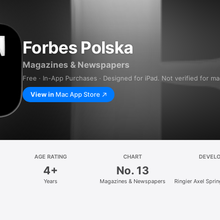
Forbes Polska
Magazines & Newspapers
Free · In-App Purchases · Designed for iPad. Not verified for m
View in
Mac App Store
AGE RATING
CHART
DEVEL
4+
No. 13
Years
Magazines & Newspapers
Ringier Axel Spri
z.o.o