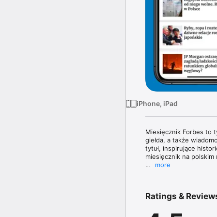
iPhone, iPad
Miesięcznik Forbes to 
giełda, a także wiadomo
tytuł, inspirujące histo
miesięcznik na polskim 
more
Magazyn Forbes zawiera 
topowych managerów. W 
poznasz najnowsze tren
Ratings & Review
największe nazwiska świ
W każdym wydaniu uważn
jak obowiązujące prze