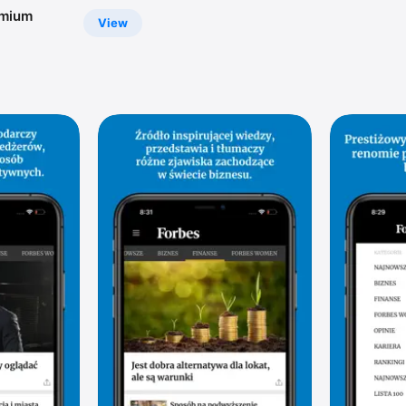
emium
View