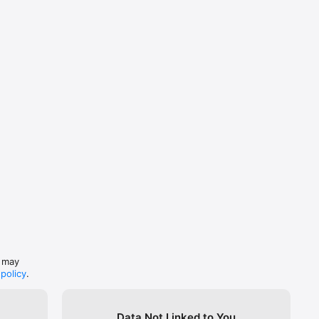
s may
 policy
.
Data Not Linked to You