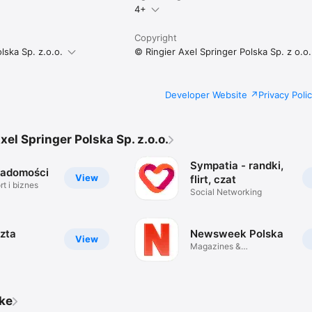
4+
Copyright
lska Sp. z.o.o.
© Ringier Axel Springer Polska Sp. z o.o.
Developer Website
Privacy Poli
xel Springer Polska Sp. z.o.o.
Sympatia - randki,
iadomości
View
flirt, czat
t i biznes
Social Networking
zta
Newsweek Polska
View
Magazines &
Newspapers
ike