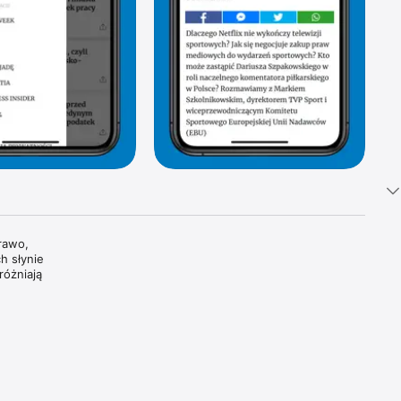
awo, 
 słynie 
óżniają 
tki 
i 
oszczą 
dzamy, 
wiatowe 