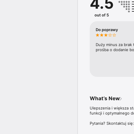
4.5
trendy i ich wpływ na ry
Doroczny Ranking 100 n
out of 5
trzyma rękę na pulsie n
plebiscycie Diamenty F
najbardziej dynamicznie
Do poprawy
Aplikacja Forbes Polska
ale także do wszystki
Duży minus za brak 
prośba o dodanie bo
Więcej szczegółów dotyc
znajdziesz na stronie: 
What’s New
Ulepszenia i większa s
funkcji i optymalnego d
Pytania? Skontaktuj się