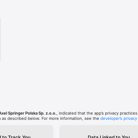
Axel Springer Polska Sp. z.o.o.
, indicated that the app’s privacy practice
a as described below. For more information, see the
developer’s privacy
 to Track You
Data Linked to You