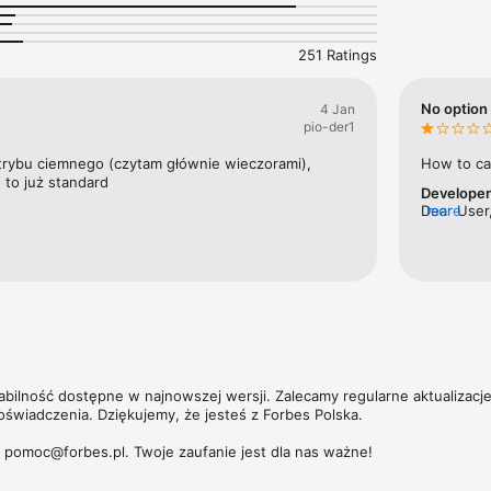
nek pracy w kraju.

ajbogatszych Polaków to jedna z flagowych publikacji magazynu. Ale Fo
251 Ratings
ie tylko jeśli chodzi o najbardziej majętnych przedsiębiorców. W coroczn
orbesa nagradzamy zarówno małe, jak i średnie oraz duże przedsiębiors
 zwiększające swoją wartość.

No option 
4 Jan
pio-der1
 umożliwia dostęp nie tylko do aktualnych i archiwalnych numerów miesi
ch wydań magazynu Forbes Women. 

trybu ciemnego (czytam głównie wieczorami), 
How to ca
 to już standard
Develope
zących subskrypcji, politykę prywatności oraz zasady użytkowania aplik
Dear User,
more
https://premium.onet.pl/regulamin
tabilność dostępne w najnowszej wersji. Zalecamy regularne aktualizacj
oświadczenia. Dziękujemy, że jesteś z Forbes Polska.

: pomoc@forbes.pl. Twoje zaufanie jest dla nas ważne!