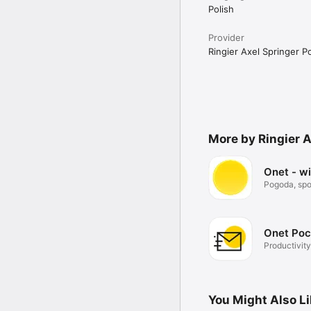
Polish
Provider
Ringier Axel Springer Po
More by Ringier A
Onet - w
Pogoda, spor
Onet Poc
Productivity
You Might Also L