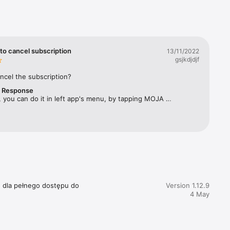
rbes 
ym 
twa 
to cancel subscription
13/11/2022
gsjkdjdjf
ęcznika, 
ncel the subscription?
r Response
acji 
 you can do it in left app's menu, by tapping MOJA 
SUBSKRYPCJA and selecting "Zarządzaj subskrypcją". 
e dla pełnego dostępu do 
Version 1.12.9
4 May