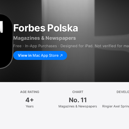
Forbes Polska
Magazines & Newspapers
Free · In-App Purchases · Designed for iPad. Not verified for m
View in
Mac App Store
AGE RATING
CHART
DEVEL
4+
No. 11
Years
Magazines & Newspapers
Ringier Axel Spri
z.o.o