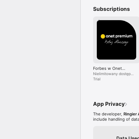
Subscriptions
Forbes w Onet
Premium
Nielimitowany dostęp
do treści i brak reklam.
Trial
App Privacy
The developer,
Ringier 
include handling of dat
Data Used