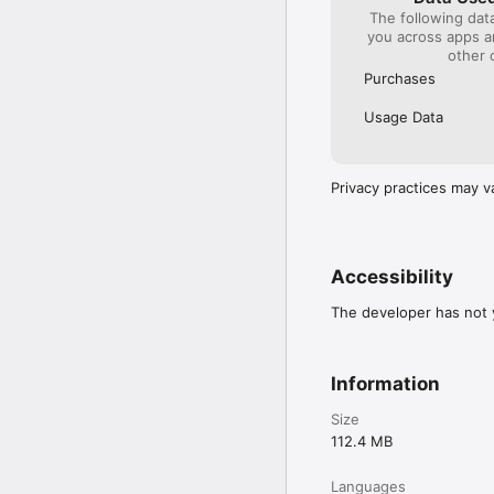
The following dat
you across apps 
other 
Purchases
Usage Data
Privacy practices may v
Accessibility
The developer has not y
Information
Size
112.4 MB
Languages