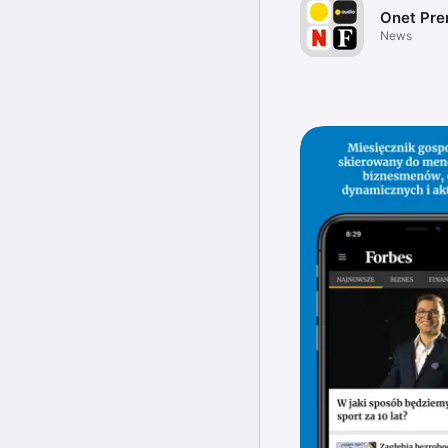
Onet Pr
News