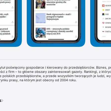
tytuł poświęcony gospodarce i kierowany do przedsiębiorców. Biznes, pr
ści z firm – to główne obszary zainteresowań gazety. Rankingi, z których
rie polskich przedsiębiorstw, a przede wszystkim tworzących je ludzi, wyr
rynku prasy, na którym jest obecny od 2004 roku.

wywiady z właścicielami największych polskich przedsiębiorstw i sylwe
każdym wydaniu znajdziesz pogłębione analizy zjawisk gospodarczych 
dy w obszarze biznesu i technologii. Na łamach magazynu regularnie g
s
ata biznesu, ekonomii i finansów.

ie przyglądamy się temu, co dzieje się w bankach i na giełdzie. Spraw
pisy prawne wpływają na prowadzenie biznesu w Polsce. Obserwujemy ś