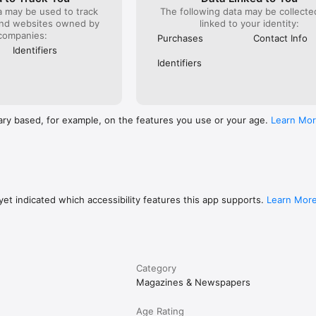
a may be used to track
The following data may be collect
and websites owned by
linked to your identity:
companies:
Purchases
Contact Info
Identifiers
Identifiers
ary based, for example, on the features you use or your age.
Learn Mo
et indicated which accessibility features this app supports.
Learn Mor
Category
Magazines & Newspapers
Age Rating