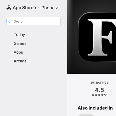
for iPhone
Search
Today
Games
Apps
Arcade
251 RATINGS
4.5
Also Included In