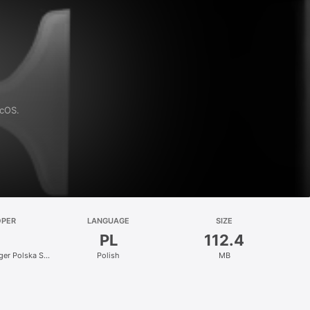
acOS.
OPER
LANGUAGE
SIZE
PL
112.4
nger Polska Sp.
Polish
MB
.