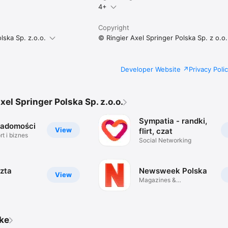
4+
Copyright
lska Sp. z.o.o.
© Ringier Axel Springer Polska Sp. z o.o.
Developer Website
Privacy Poli
xel Springer Polska Sp. z.o.o.
Sympatia - randki,
iadomości
View
flirt, czat
t i biznes
Social Networking
zta
Newsweek Polska
View
Magazines &
Newspapers
ike