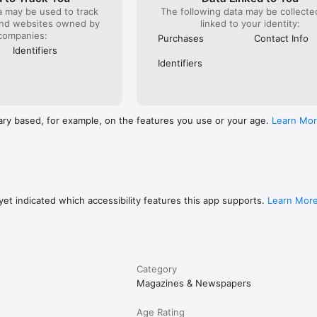
a may be used to track
The following data may be collect
and websites owned by
linked to your identity:
companies:
Purchases
Contact Info
Identifiers
Identifiers
ary based, for example, on the features you use or your age.
Learn Mo
et indicated which accessibility features this app supports.
Learn Mor
Category
Magazines & Newspapers
Age Rating