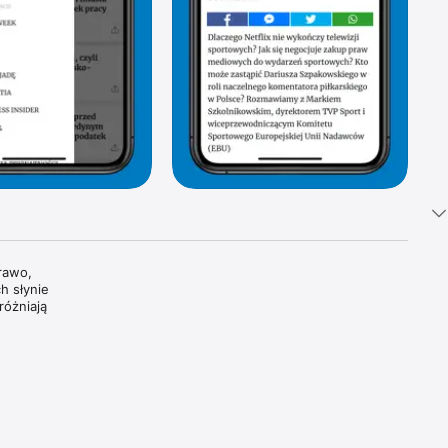
awo, 
 słynie 
óżniają 
tki 
i 
oszczą 
dzamy, 
wiatowe 