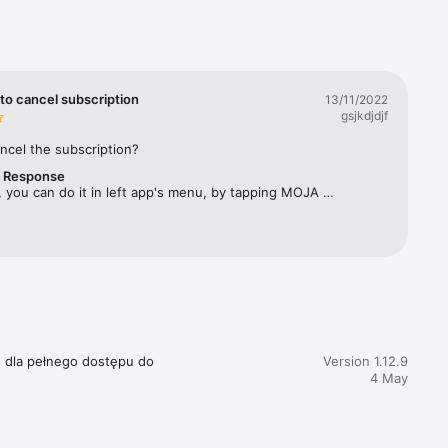
rbes 
ym 
twa 
to cancel subscription
13/11/2022
gsjkdjdjf
ęcznika, 
ncel the subscription?
r Response
acji 
 you can do it in left app's menu, by tapping MOJA 
SUBSKRYPCJA and selecting "Zarządzaj subskrypcją". 
e dla pełnego dostępu do 
Version 1.12.9
4 May