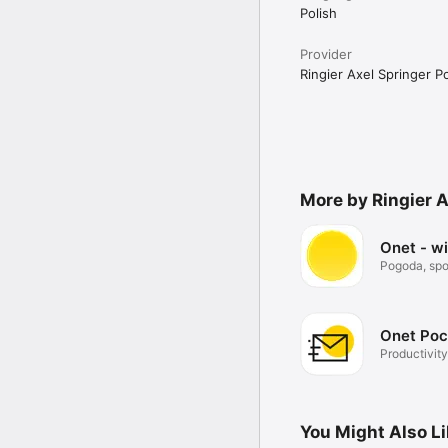
Polish
Provider
Ringier Axel Springer Po
More by Ringier A
Onet - w
Pogoda, spor
Onet Poc
Productivity
You Might Also L