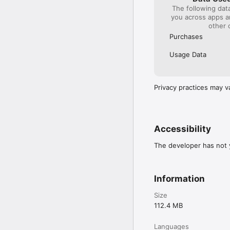
The following dat
you across apps 
other 
Purchases
Usage Data
Privacy practices may v
Accessibility
The developer has not y
Information
Size
112.4 MB
Languages