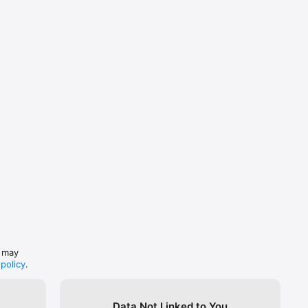
s may
 policy
.
Data Not Linked to You