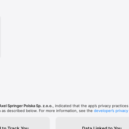
Axel Springer Polska Sp. z.o.o.
, indicated that the app’s privacy practice
a as described below. For more information, see the
developer’s privacy
 to Track You
Data Linked to You