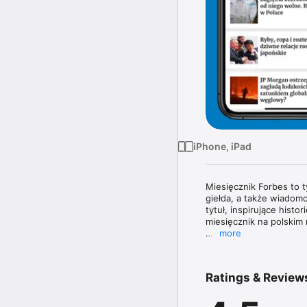
iPhone, iPad
Miesięcznik Forbes to 
giełda, a także wiadomo
tytuł, inspirujące histo
miesięcznik na polskim 
more
Magazyn Forbes zawiera 
topowych managerów. W 
poznasz najnowsze tren
Ratings & Review
największe nazwiska świ
W każdym wydaniu uważn
jak obowiązujące prze