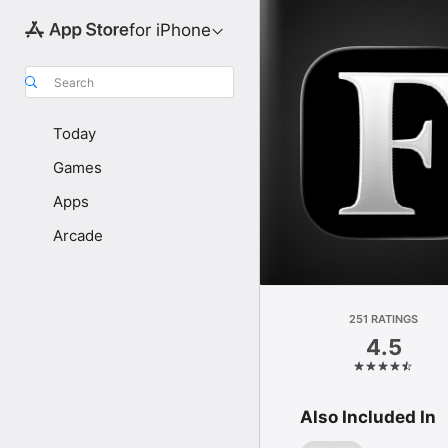
for iPhone
Search
Today
Games
Apps
Arcade
251 RATINGS
4.5
Also Included In