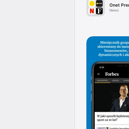
Onet Pr
News