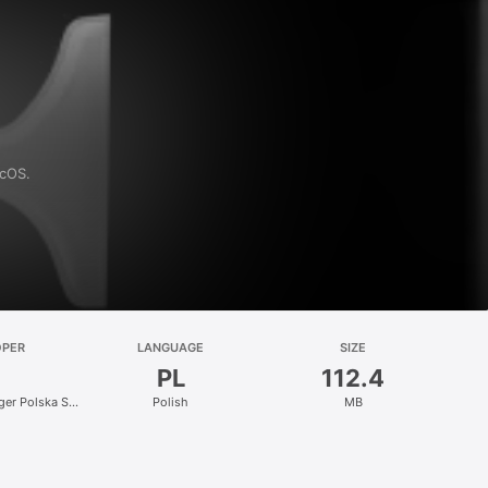
acOS.
OPER
LANGUAGE
SIZE
PL
112.4
nger Polska Sp.
Polish
MB
.