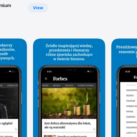
emium
View