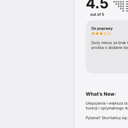
4.5
trendy i ich wpływ na ry
Doroczny Ranking 100 n
out of 5
trzyma rękę na pulsie n
plebiscycie Diamenty F
najbardziej dynamicznie
Do poprawy
Aplikacja Forbes Polska
ale także do wszystki
Duży minus za brak 
prośba o dodanie bo
Więcej szczegółów dotyc
znajdziesz na stronie: 
What’s New
Ulepszenia i większa s
funkcji i optymalnego d
Pytania? Skontaktuj się