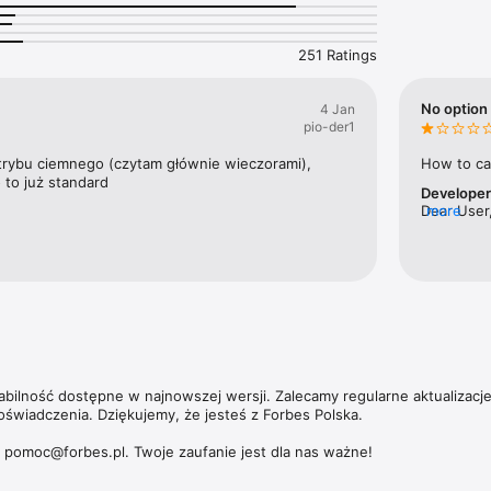
nek pracy w kraju.

ajbogatszych Polaków to jedna z flagowych publikacji magazynu. Ale Fo
251 Ratings
ie tylko jeśli chodzi o najbardziej majętnych przedsiębiorców. W coroczn
orbesa nagradzamy zarówno małe, jak i średnie oraz duże przedsiębiors
 zwiększające swoją wartość.

No option 
4 Jan
pio-der1
 umożliwia dostęp nie tylko do aktualnych i archiwalnych numerów miesi
ch wydań magazynu Forbes Women. 

trybu ciemnego (czytam głównie wieczorami), 
How to ca
 to już standard
Develope
zących subskrypcji, politykę prywatności oraz zasady użytkowania aplik
Dear User,
more
https://premium.onet.pl/regulamin
tabilność dostępne w najnowszej wersji. Zalecamy regularne aktualizacj
oświadczenia. Dziękujemy, że jesteś z Forbes Polska.

: pomoc@forbes.pl. Twoje zaufanie jest dla nas ważne!