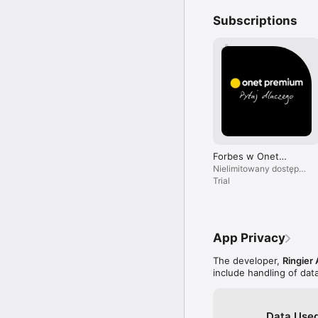
Subscriptions
Forbes w Onet
Premium
Nielimitowany dostęp
do treści i brak reklam.
Trial
App Privacy
The developer,
Ringier 
include handling of dat
Data Used