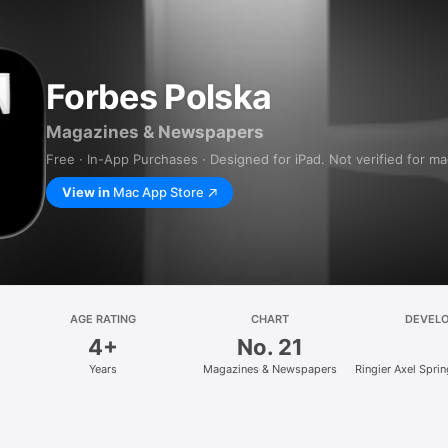
Forbes Polska
Magazines & Newspapers
Free · In-App Purchases · Designed for iPad. Not verified for m
View in
Mac App Store
AGE RATING
CHART
DEVEL
4+
No. 21
Years
Magazines & Newspapers
Ringier Axel Spri
z.o.o