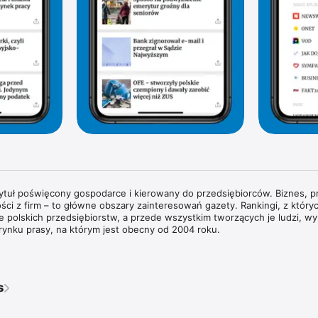
tytuł poświęcony gospodarce i kierowany do przedsiębiorców. Biznes, pr
ści z firm – to główne obszary zainteresowań gazety. Rankingi, z których
rie polskich przedsiębiorstw, a przede wszystkim tworzących je ludzi, wyr
rynku prasy, na którym jest obecny od 2004 roku.

wywiady z właścicielami największych polskich przedsiębiorstw i sylwe
każdym wydaniu znajdziesz pogłębione analizy zjawisk gospodarczych 
dy w obszarze biznesu i technologii. Na łamach magazynu regularnie g
s
ata biznesu, ekonomii i finansów.

ie przyglądamy się temu, co dzieje się w bankach i na giełdzie. Spraw
pisy prawne wpływają na prowadzenie biznesu w Polsce. Obserwujemy ś