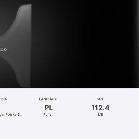
acOS.
OPER
LANGUAGE
SIZE
PL
112.4
nger Polska Sp.
Polish
MB
.