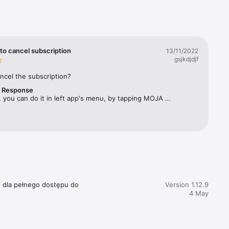
rbes 
ym 
twa 
to cancel subscription
13/11/2022
gsjkdjdjf
ęcznika, 
ncel the subscription?
r Response
acji 
 you can do it in left app's menu, by tapping MOJA 
SUBSKRYPCJA and selecting "Zarządzaj subskrypcją". 
e dla pełnego dostępu do 
Version 1.12.9
4 May