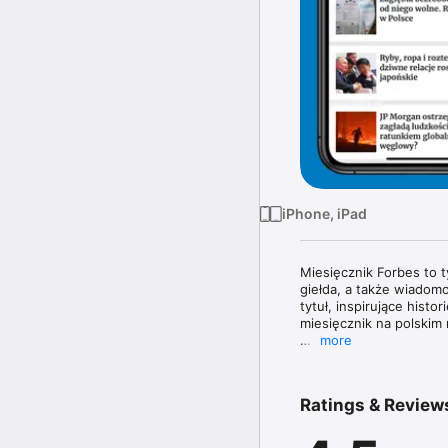
iPhone, iPad
Miesięcznik Forbes to 
giełda, a także wiadomo
tytuł, inspirujące histo
miesięcznik na polskim 
more
Magazyn Forbes zawiera 
topowych managerów. W 
poznasz najnowsze tren
Ratings & Review
największe nazwiska świ
W każdym wydaniu uważn
jak obowiązujące prze