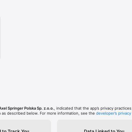
Axel Springer Polska Sp. z.o.o.
, indicated that the app’s privacy practice
a as described below. For more information, see the
developer’s privacy
 to Track You
Data Linked to You