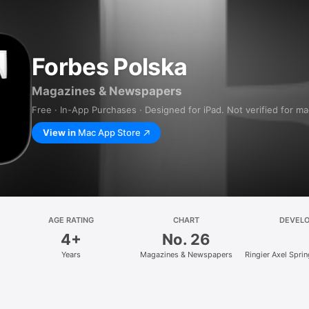
Forbes Polska
Magazines & Newspapers
Free · In-App Purchases · Designed for iPad. Not verified for m
View in
Mac App Store
AGE RATING
CHART
DEVEL
4+
No. 26
Years
Magazines & Newspapers
Ringier Axel Spri
z.o.o