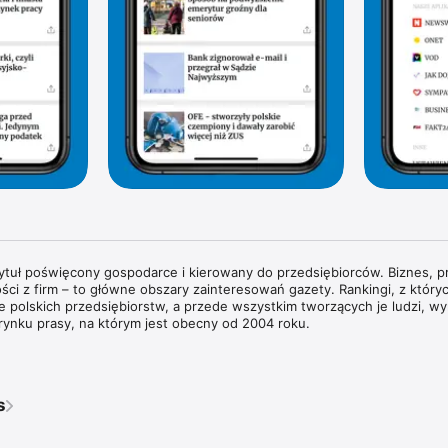
tytuł poświęcony gospodarce i kierowany do przedsiębiorców. Biznes, pr
ści z firm – to główne obszary zainteresowań gazety. Rankingi, z których
rie polskich przedsiębiorstw, a przede wszystkim tworzących je ludzi, wyr
rynku prasy, na którym jest obecny od 2004 roku.

wywiady z właścicielami największych polskich przedsiębiorstw i sylwe
każdym wydaniu znajdziesz pogłębione analizy zjawisk gospodarczych 
dy w obszarze biznesu i technologii. Na łamach magazynu regularnie g
s
ata biznesu, ekonomii i finansów.

ie przyglądamy się temu, co dzieje się w bankach i na giełdzie. Spraw
pisy prawne wpływają na prowadzenie biznesu w Polsce. Obserwujemy ś