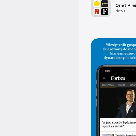
Onet Pr
News