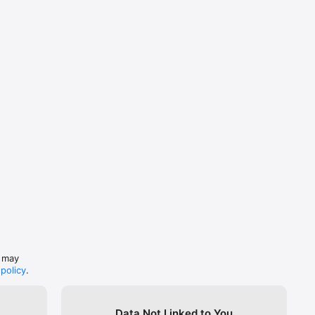
s may
 policy
.
Data Not Linked to You