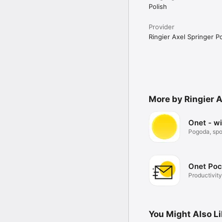
Polish
Provider
Ringier Axel Springer Po
More by Ringier A
Onet - w
Pogoda, spor
Onet Poc
Productivity
You Might Also L