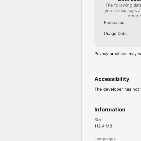
The following dat
you across apps 
other 
Purchases
Usage Data
Privacy practices may v
Accessibility
The developer has not y
Information
Size
112.4 MB
Languages