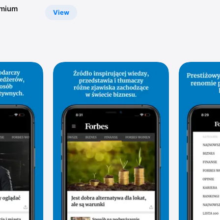
emium
View