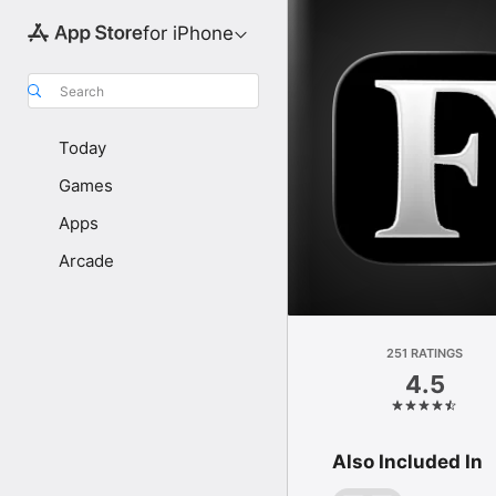
for iPhone
Search
Today
Games
Apps
Arcade
251 RATINGS
4.5
Also Included In