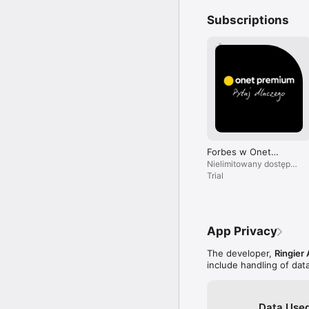
Subscriptions
Forbes w Onet
Premium
Nielimitowany dostęp
do treści i brak reklam.
Trial
App Privacy
The developer,
Ringier 
include handling of dat
Data Used