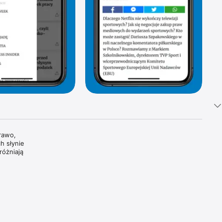
awo, 
 słynie 
óżniają 
tki 
i 
oszczą 
dzamy, 
wiatowe 