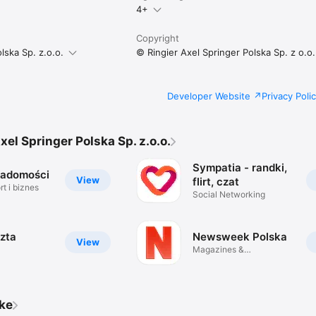
4+
Copyright
lska Sp. z.o.o.
© Ringier Axel Springer Polska Sp. z o.o.
Developer Website
Privacy Poli
xel Springer Polska Sp. z.o.o.
Sympatia - randki,
iadomości
View
flirt, czat
t i biznes
Social Networking
zta
Newsweek Polska
View
Magazines &
Newspapers
ike