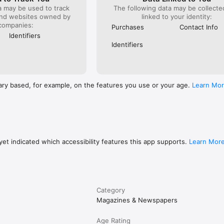
a may be used to track
The following data may be collect
and websites owned by
linked to your identity:
companies:
Purchases
Contact Info
Identifiers
Identifiers
ary based, for example, on the features you use or your age.
Learn Mo
et indicated which accessibility features this app supports.
Learn Mor
Category
Magazines & Newspapers
Age Rating