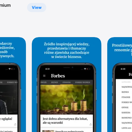
emium
View