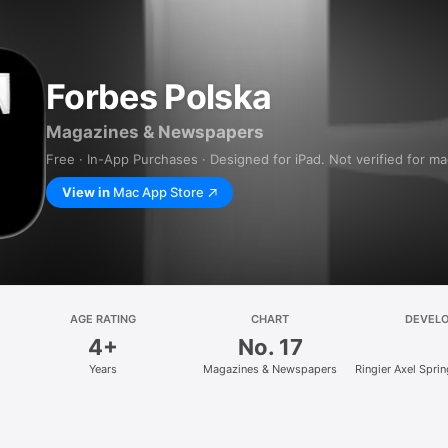
Forbes Polska
Magazines & Newspapers
Free · In-App Purchases · Designed for iPad. Not verified for m
View in
Mac App Store
AGE RATING
CHART
DEVEL
4+
No. 17
Years
Magazines & Newspapers
Ringier Axel Spri
z.o.o