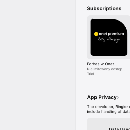
Subscriptions
Forbes w Onet
Premium
Nielimitowany dostęp
do treści i brak reklam.
Trial
App Privacy
The developer,
Ringier 
include handling of dat
Data Used