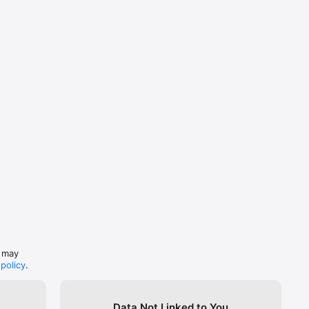
s may
 policy
.
Data Not Linked to You