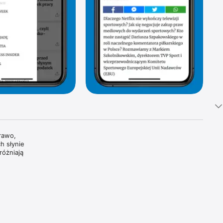
awo, 
 słynie 
óżniają 
tki 
i 
oszczą 
dzamy, 
wiatowe 