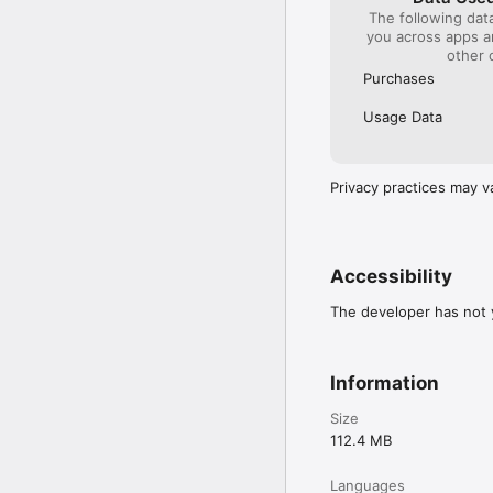
The following dat
you across apps 
other 
Purchases
Usage Data
Privacy practices may v
Accessibility
The developer has not y
Information
Size
112.4 MB
Languages