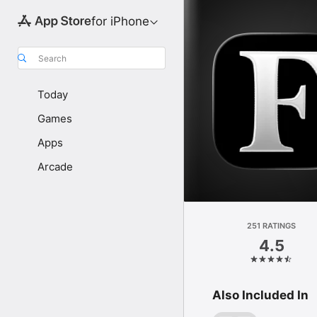
for iPhone
Search
Today
Games
Apps
Arcade
251 RATINGS
4.5
Also Included In