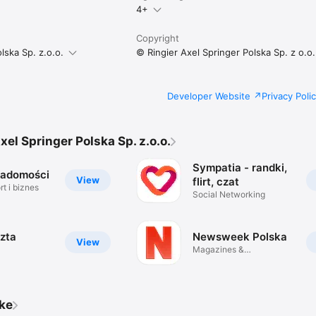
4+
Copyright
lska Sp. z.o.o.
© Ringier Axel Springer Polska Sp. z o.o.
Developer Website
Privacy Poli
xel Springer Polska Sp. z.o.o.
Sympatia - randki,
iadomości
View
flirt, czat
t i biznes
Social Networking
zta
Newsweek Polska
View
Magazines &
Newspapers
ike