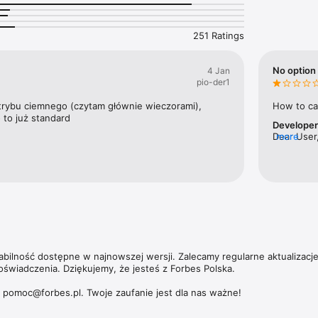
nek pracy w kraju.

ajbogatszych Polaków to jedna z flagowych publikacji magazynu. Ale Fo
251 Ratings
ie tylko jeśli chodzi o najbardziej majętnych przedsiębiorców. W coroczn
orbesa nagradzamy zarówno małe, jak i średnie oraz duże przedsiębiors
 zwiększające swoją wartość.

No option 
4 Jan
pio-der1
 umożliwia dostęp nie tylko do aktualnych i archiwalnych numerów miesi
ch wydań magazynu Forbes Women. 

trybu ciemnego (czytam głównie wieczorami), 
How to ca
 to już standard
Develope
zących subskrypcji, politykę prywatności oraz zasady użytkowania aplik
Dear User,
more
https://premium.onet.pl/regulamin
tabilność dostępne w najnowszej wersji. Zalecamy regularne aktualizacj
oświadczenia. Dziękujemy, że jesteś z Forbes Polska.

: pomoc@forbes.pl. Twoje zaufanie jest dla nas ważne!