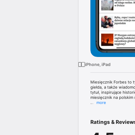
iPhone, iPad
Miesięcznik Forbes to 
giełda, a także wiadomo
tytuł, inspirujące histo
miesięcznik na polskim 
more
Magazyn Forbes zawiera 
topowych managerów. W 
poznasz najnowsze tren
Ratings & Review
największe nazwiska świ
W każdym wydaniu uważn
jak obowiązujące prze