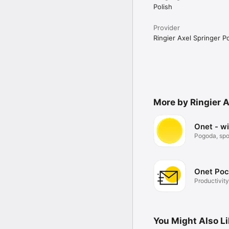
Polish
Provider
Ringier Axel Springer Po
More by Ringier A
Onet - w
Pogoda, spor
Onet Poc
Productivity
You Might Also L