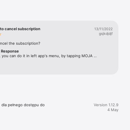
rbes 
ym 
twa 
to cancel subscription
13/11/2022
gsjkdjdjf
ęcznika, 
ncel the subscription?
r Response
acji 
 you can do it in left app's menu, by tapping MOJA 
SUBSKRYPCJA and selecting "Zarządzaj subskrypcją". 
e dla pełnego dostępu do 
Version 1.12.9
4 May