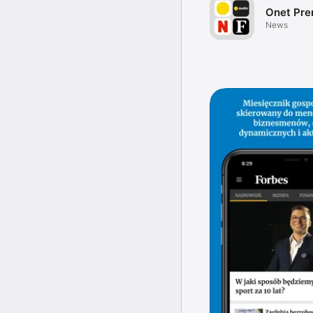
Onet Pr
News