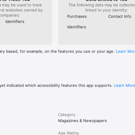
a may be used to track
The following data may be collect
and websites owned by
linked to your identity:
companies:
Purchases
Contact Info
Identifiers
Identifiers
ary based, for example, on the features you use or your age.
Learn Mo
et indicated which accessibility features this app supports.
Learn Mor
Category
Magazines & Newspapers
Age Rating