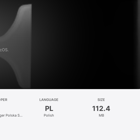
acOS.
OPER
LANGUAGE
SIZE
PL
112.4
nger Polska Sp.
Polish
MB
.