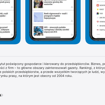
tytuł poświęcony gospodarce i kierowany do przedsiębiorców. Biznes, pr
ści z firm – to główne obszary zainteresowań gazety. Rankingi, z których
rie polskich przedsiębiorstw, a przede wszystkim tworzących je ludzi, wyr
rynku prasy, na którym jest obecny od 2004 roku.

wywiady z właścicielami największych polskich przedsiębiorstw i sylwe
każdym wydaniu znajdziesz pogłębione analizy zjawisk gospodarczych 
dy w obszarze biznesu i technologii. Na łamach magazynu regularnie g
s
ata biznesu, ekonomii i finansów.

ie przyglądamy się temu, co dzieje się w bankach i na giełdzie. Spraw
pisy prawne wpływają na prowadzenie biznesu w Polsce. Obserwujemy ś