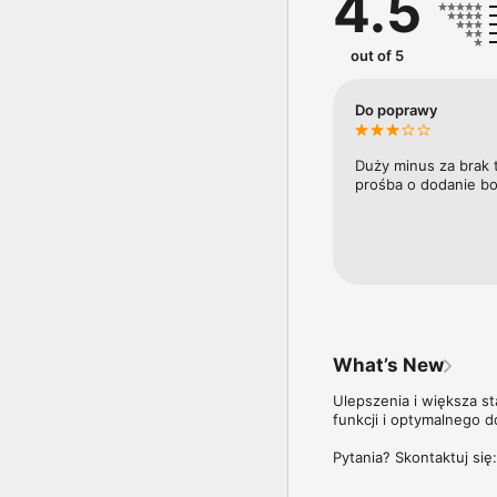
4.5
trendy i ich wpływ na ry
Doroczny Ranking 100 n
out of 5
trzyma rękę na pulsie n
plebiscycie Diamenty F
najbardziej dynamicznie
Do poprawy
Aplikacja Forbes Polska
ale także do wszystki
Duży minus za brak 
prośba o dodanie bo
Więcej szczegółów dotyc
znajdziesz na stronie: 
What’s New
Ulepszenia i większa s
funkcji i optymalnego d
Pytania? Skontaktuj się