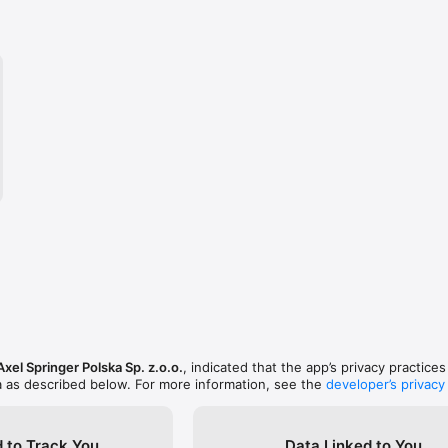
Axel Springer Polska Sp. z.o.o.
, indicated that the app’s privacy practice
a as described below. For more information, see the
developer’s privacy
 to Track You
Data Linked to You