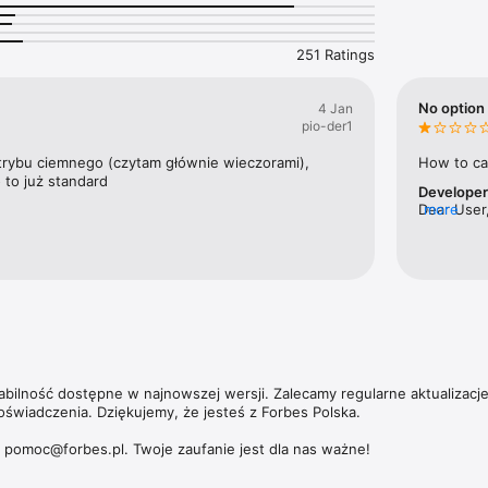
nek pracy w kraju.

ajbogatszych Polaków to jedna z flagowych publikacji magazynu. Ale Fo
251 Ratings
ie tylko jeśli chodzi o najbardziej majętnych przedsiębiorców. W coroczn
orbesa nagradzamy zarówno małe, jak i średnie oraz duże przedsiębiors
 zwiększające swoją wartość.

No option 
4 Jan
pio-der1
 umożliwia dostęp nie tylko do aktualnych i archiwalnych numerów miesi
ch wydań magazynu Forbes Women. 

trybu ciemnego (czytam głównie wieczorami), 
How to ca
 to już standard
Develope
zących subskrypcji, politykę prywatności oraz zasady użytkowania aplik
Dear User,
more
https://premium.onet.pl/regulamin
tabilność dostępne w najnowszej wersji. Zalecamy regularne aktualizacj
oświadczenia. Dziękujemy, że jesteś z Forbes Polska.

: pomoc@forbes.pl. Twoje zaufanie jest dla nas ważne!