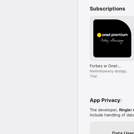
Subscriptions
Forbes w Onet
Premium
Nielimitowany dostęp
do treści i brak reklam.
Trial
App Privacy
The developer,
Ringier 
include handling of dat
Data Used