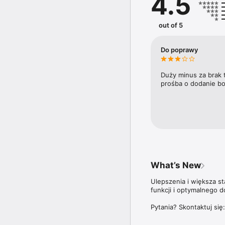
4.5
trendy i ich wpływ na ry
Doroczny Ranking 100 n
out of 5
trzyma rękę na pulsie n
plebiscycie Diamenty F
najbardziej dynamicznie
Do poprawy
Aplikacja Forbes Polska
ale także do wszystki
Duży minus za brak 
prośba o dodanie bo
Więcej szczegółów dotyc
znajdziesz na stronie: 
What’s New
Ulepszenia i większa s
funkcji i optymalnego d
Pytania? Skontaktuj się