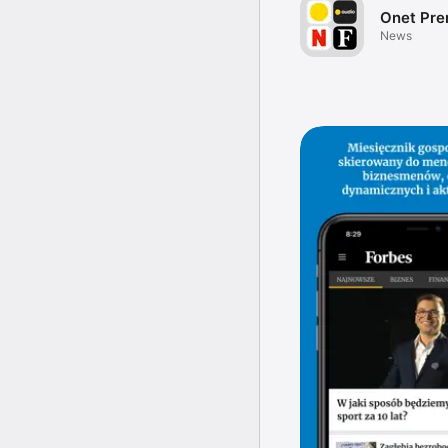
Onet Pr
News