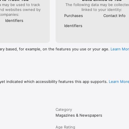
a may be used to track
The following data may be collect
and websites owned by
linked to your identity:
companies:
Purchases
Contact Info
Identifiers
Identifiers
ary based, for example, on the features you use or your age.
Learn Mo
et indicated which accessibility features this app supports.
Learn Mor
Category
Magazines & Newspapers
Age Rating