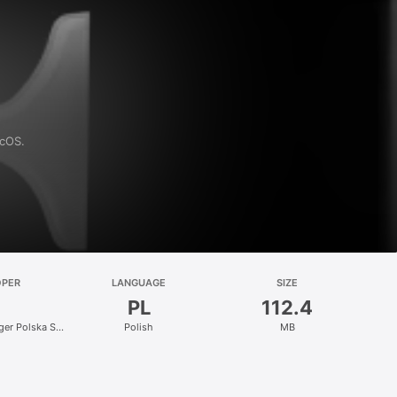
acOS.
OPER
LANGUAGE
SIZE
PL
112.4
nger Polska Sp.
Polish
MB
.