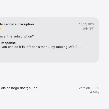
rbes 
ym 
twa 
to cancel subscription
13/11/2022
gsjkdjdjf
ęcznika, 
ncel the subscription?
r Response
acji 
 you can do it in left app's menu, by tapping MOJA 
SUBSKRYPCJA and selecting "Zarządzaj subskrypcją". 
e dla pełnego dostępu do 
Version 1.12.9
4 May