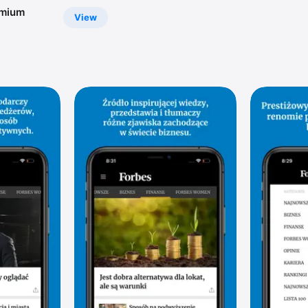
emium
View