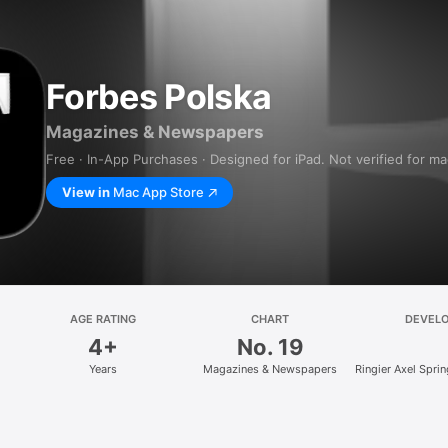
Forbes Polska
Magazines & Newspapers
Free · In-App Purchases · Designed for iPad. Not verified for m
View in
Mac App Store
AGE RATING
CHART
DEVEL
4+
No. 19
Years
Magazines & Newspapers
Ringier Axel Spri
z.o.o