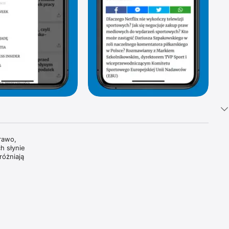
awo, 
 słynie 
óżniają 
tki 
i 
oszczą 
dzamy, 
wiatowe 