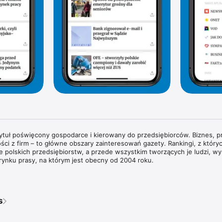
tytuł poświęcony gospodarce i kierowany do przedsiębiorców. Biznes, pr
ści z firm – to główne obszary zainteresowań gazety. Rankingi, z których
rie polskich przedsiębiorstw, a przede wszystkim tworzących je ludzi, wyr
rynku prasy, na którym jest obecny od 2004 roku.

wywiady z właścicielami największych polskich przedsiębiorstw i sylwe
każdym wydaniu znajdziesz pogłębione analizy zjawisk gospodarczych 
dy w obszarze biznesu i technologii. Na łamach magazynu regularnie g
s
ata biznesu, ekonomii i finansów.

ie przyglądamy się temu, co dzieje się w bankach i na giełdzie. Spraw
pisy prawne wpływają na prowadzenie biznesu w Polsce. Obserwujemy ś