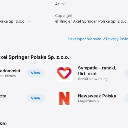
4+
Copyright
lska Sp. z.o.o.
© Ringier Axel Springer Polska Sp. z o.o.
Developer Website
Privacy Poli
xel Springer Polska Sp. z.o.o.
Sympatia - randki,
iadomości
View
flirt, czat
t i biznes
Social Networking
zta
Newsweek Polska
View
Magazines &
Newspapers
ike