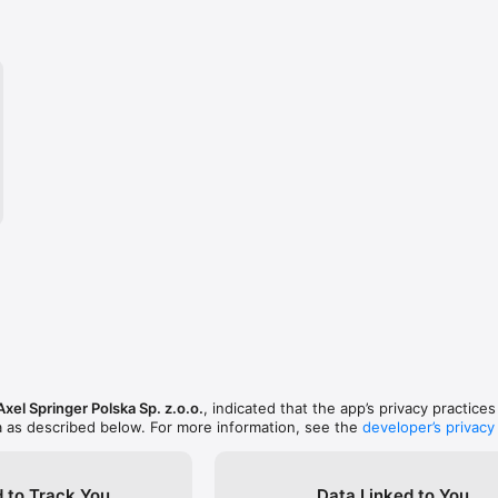
Axel Springer Polska Sp. z.o.o.
, indicated that the app’s privacy practice
a as described below. For more information, see the
developer’s privacy
 to Track You
Data Linked to You