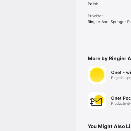
Polish
Provider
Ringier Axel Springer Po
More by Ringier A
Onet - w
Pogoda, spor
Onet Poc
Productivity
You Might Also L