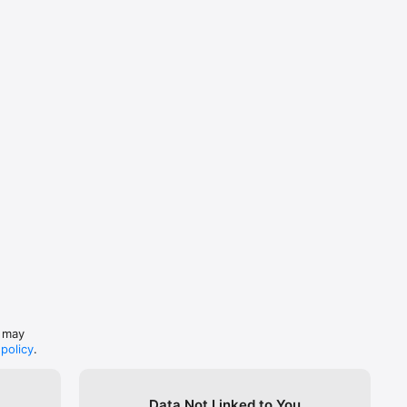
s may
 policy
.
Data Not Linked to You