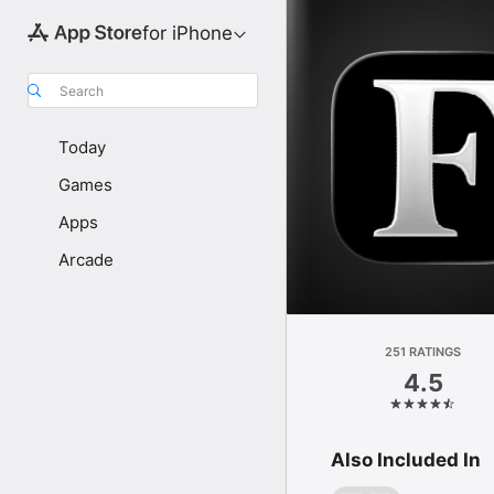
for iPhone
Search
Today
Games
Apps
Arcade
251 RATINGS
4.5
Also Included In