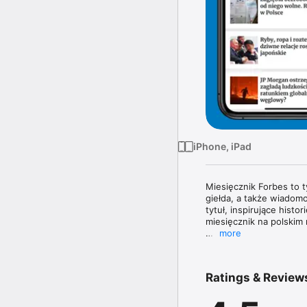
iPhone, iPad
Miesięcznik Forbes to 
giełda, a także wiadomo
tytuł, inspirujące histo
miesięcznik na polskim 
more
Magazyn Forbes zawiera 
topowych managerów. W 
poznasz najnowsze tren
Ratings & Review
największe nazwiska świ
W każdym wydaniu uważn
jak obowiązujące prze