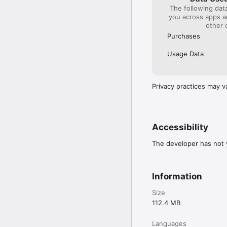
The following dat
you across apps 
other 
Purchases
Usage Data
Privacy practices may v
Accessibility
The developer has not y
Information
Size
112.4 MB
Languages