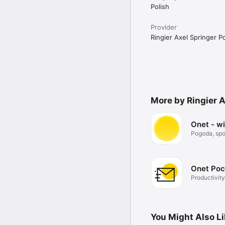
Polish
Provider
Ringier Axel Springer Po
More by Ringier A
Onet - w
Pogoda, spor
Onet Poc
Productivity
You Might Also L