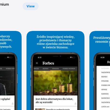
emium
View