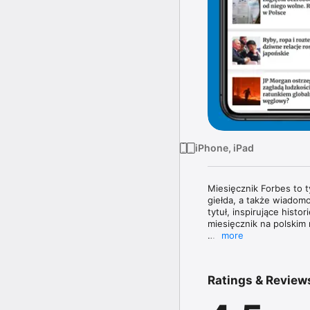
iPhone, iPad
Miesięcznik Forbes to 
giełda, a także wiadomo
tytuł, inspirujące histo
miesięcznik na polskim 
more
Magazyn Forbes zawiera 
topowych managerów. W 
poznasz najnowsze tren
Ratings & Review
największe nazwiska świ
W każdym wydaniu uważn
jak obowiązujące prze