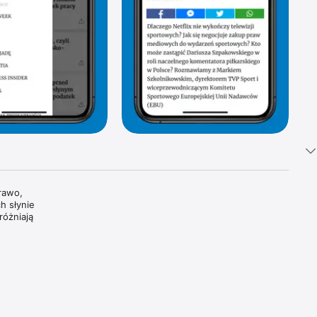
awo, 
 słynie 
óżniają 
tki 
i 
oszczą 
dzamy, 
wiatowe 