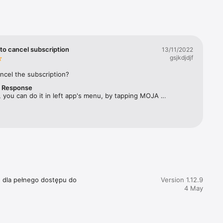
rbes 
ym 
twa 
to cancel subscription
13/11/2022
gsjkdjdjf
ęcznika, 
ncel the subscription?
r Response
acji 
 you can do it in left app's menu, by tapping MOJA 
SUBSKRYPCJA and selecting "Zarządzaj subskrypcją". 
e dla pełnego dostępu do 
Version 1.12.9
4 May