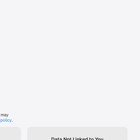
s may
 policy
.
Data Not Linked to You