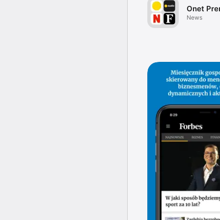
Onet Pr
News