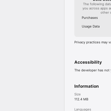
The following dat
you across apps 
other 
Purchases
Usage Data
Privacy practices may v
Accessibility
The developer has not y
Information
Size
112.4 MB
Languages