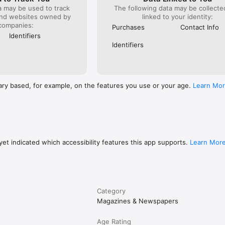
a may be used to track
The following data may be collect
and websites owned by
linked to your identity:
companies:
Purchases
Contact Info
Identifiers
Identifiers
ary based, for example, on the features you use or your age.
Learn Mo
et indicated which accessibility features this app supports.
Learn Mor
Category
Magazines & Newspapers
Age Rating