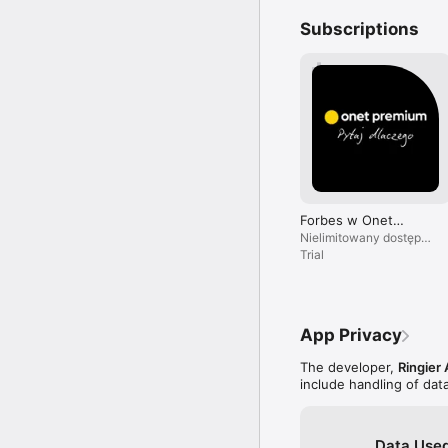
Subscriptions
Forbes w Onet
Premium
Nielimitowany dostęp
do treści i brak reklam.
Trial
App Privacy
The developer,
Ringier 
include handling of dat
Data Used