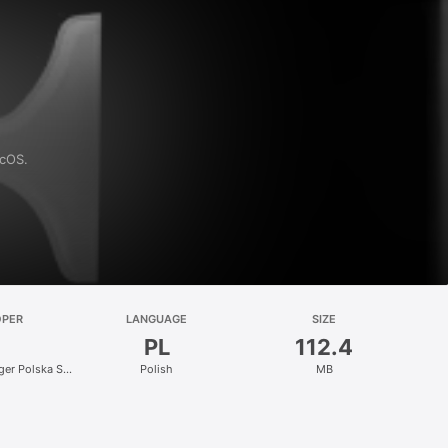
acOS.
OPER
LANGUAGE
SIZE
PL
112.4
nger Polska Sp.
Polish
MB
.