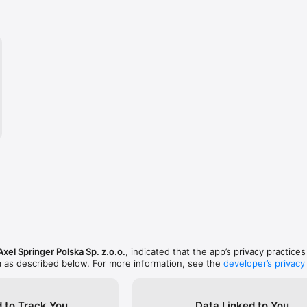
Axel Springer Polska Sp. z.o.o.
, indicated that the app’s privacy practice
a as described below. For more information, see the
developer’s privacy
 to Track You
Data Linked to You