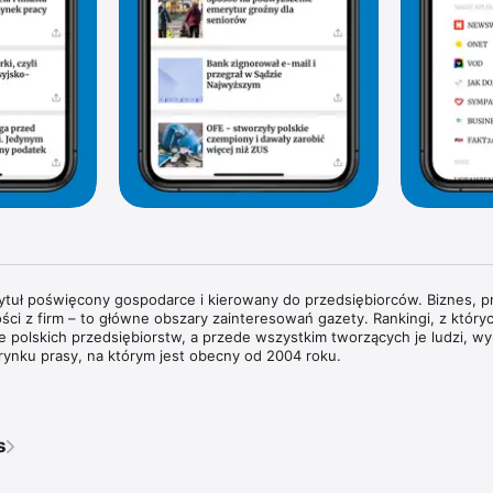
tytuł poświęcony gospodarce i kierowany do przedsiębiorców. Biznes, pr
ści z firm – to główne obszary zainteresowań gazety. Rankingi, z których
rie polskich przedsiębiorstw, a przede wszystkim tworzących je ludzi, wyr
rynku prasy, na którym jest obecny od 2004 roku.

wywiady z właścicielami największych polskich przedsiębiorstw i sylwe
każdym wydaniu znajdziesz pogłębione analizy zjawisk gospodarczych 
dy w obszarze biznesu i technologii. Na łamach magazynu regularnie g
s
ata biznesu, ekonomii i finansów.

ie przyglądamy się temu, co dzieje się w bankach i na giełdzie. Spraw
pisy prawne wpływają na prowadzenie biznesu w Polsce. Obserwujemy ś