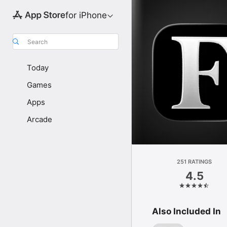
for iPhone
Search
Today
Games
Apps
Arcade
251 RATINGS
4.5
Also Included In