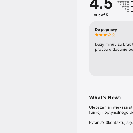
4.5
trendy i ich wpływ na ry
Doroczny Ranking 100 n
out of 5
trzyma rękę na pulsie n
plebiscycie Diamenty F
najbardziej dynamicznie
Do poprawy
Aplikacja Forbes Polska
ale także do wszystki
Duży minus za brak 
prośba o dodanie bo
Więcej szczegółów dotyc
znajdziesz na stronie: 
What’s New
Ulepszenia i większa s
funkcji i optymalnego d
Pytania? Skontaktuj się