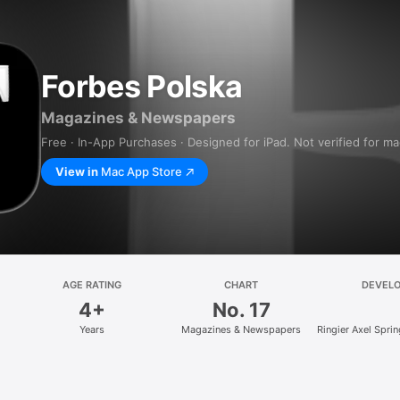
Forbes Polska
Magazines & Newspapers
Free · In-App Purchases · Designed for iPad. Not verified for m
View in
Mac App Store
AGE RATING
CHART
DEVEL
4+
No. 17
Years
Magazines & Newspapers
Ringier Axel Spri
z.o.o