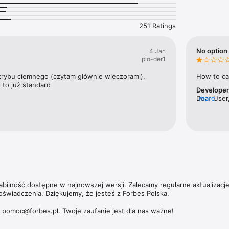
nek pracy w kraju.

ajbogatszych Polaków to jedna z flagowych publikacji magazynu. Ale Fo
251 Ratings
ie tylko jeśli chodzi o najbardziej majętnych przedsiębiorców. W coroczn
orbesa nagradzamy zarówno małe, jak i średnie oraz duże przedsiębiors
 zwiększające swoją wartość.

No option 
4 Jan
pio-der1
 umożliwia dostęp nie tylko do aktualnych i archiwalnych numerów miesi
ch wydań magazynu Forbes Women. 

trybu ciemnego (czytam głównie wieczorami), 
How to ca
 to już standard
Develope
zących subskrypcji, politykę prywatności oraz zasady użytkowania aplik
Dear User,
more
https://premium.onet.pl/regulamin
tabilność dostępne w najnowszej wersji. Zalecamy regularne aktualizacj
oświadczenia. Dziękujemy, że jesteś z Forbes Polska.

: pomoc@forbes.pl. Twoje zaufanie jest dla nas ważne!