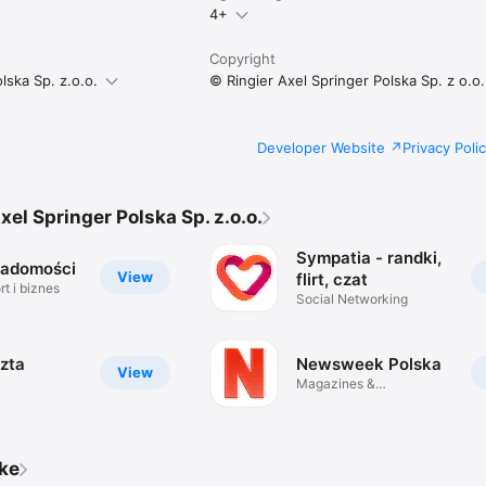
4+
Copyright
lska Sp. z.o.o.
© Ringier Axel Springer Polska Sp. z o.o.
Developer Website
Privacy Poli
xel Springer Polska Sp. z.o.o.
Sympatia - randki,
iadomości
View
flirt, czat
t i biznes
Social Networking
zta
Newsweek Polska
View
Magazines &
Newspapers
ike